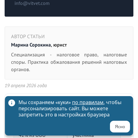
info@vitvet.com
АВТОР СТАТЬИ
Марина Сорокина
, юрист
Специализация - налоговое право, налоговые
споры. Практика обжалования решений налоговых
органов.
19 апреля 2026 года
Мы сохраняем «куки»
по правилам
, чтобы
Из нашей практики
персонализировать сайт. Вы можете
запретить это в настройках браузера
Исключили
Взыскали ~9 млн
Ясно
участника с долей
руб. по займу
42% из ООО
участника