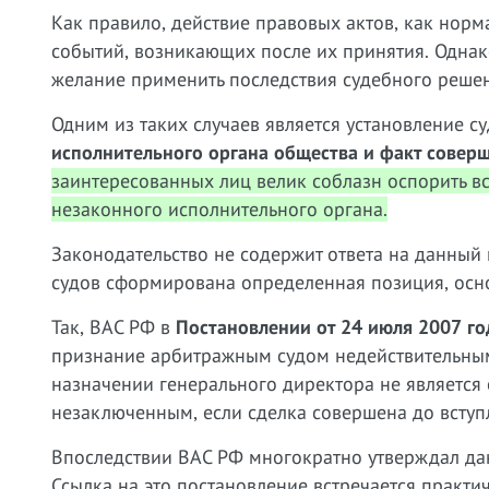
Как правило, действие правовых актов, как норм
событий, возникающих после их принятия. Однако
желание применить последствия судебного реше
Одним из таких случаев является установление 
исполнительного органа общества и факт совер
заинтересованных лиц велик соблазн оспорить в
незаконного исполнительного органа.
Законодательство не содержит ответа на данный
судов сформирована определенная позиция, осн
Так, ВАС РФ в
Постановлении от 24 июля 2007 го
признание арбитражным судом недействительным
назначении генерального директора не является
незаключенным, если сделка совершена до вступл
Впоследствии ВАС РФ многократно утверждал да
Ссылка на это постановление встречается практ