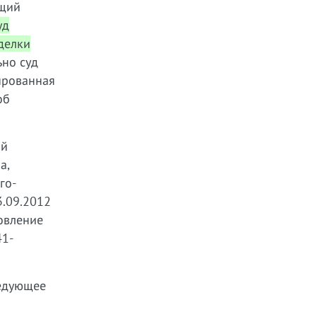
щий
уд
делки
но суд
ированная
об
ой
а,
го-
3.09.2012
овление
41-
ледующее