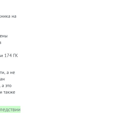
жника на
шены
в
ьи 174 ГК
и, а не
ган
 а это
и также
следствии