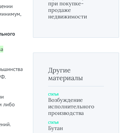
при покупке-
шении
продаже
 минимум,
недвижимости
льного
ва
льшинства
Другие
РФ.
материалы
СТАТЬЯ
ли
Возбуждение
м либо
исполнительного
производства
СТАТЬЯ
ений.
Бутан