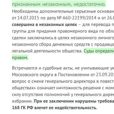
признанным незаконным, недостаточно.
Необходимы дополнительные серьезные основани
от 14.07.2015 по делу № А60-22199/2014 и от 26
совершена в незаконных целях
– для перевода п
группы для придания правомерного вида по обл
сделки заключались в целях незаконного личног
незаконного сбора денежных средств с продавц
легальной деятельности общества.
Суды определи
правом.
Встречаются и судебные акты, не учитывающие у
Московского округа в Постановлении от 23.09.
вопрос о смене генерального директора в повестк
обществах» означает ничтожность решения с моме
силу отсутствия полномочий у генерального дир
избрании.
При ее заключении нарушены требования
168 ГК РФ влечет ее недействительность.