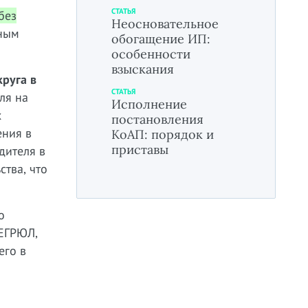
СТАТЬЯ
без
Неосновательное
нным
обогащение ИП:
особенности
взыскания
руга в
СТАТЬЯ
ля на
Исполнение
х
постановления
ения в
КоАП: порядок и
приставы
дителя в
тва, что
о
 ЕГРЮЛ,
его в