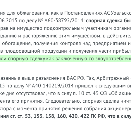
я для обжалования, как в Постановлениях АС Уральско
.06.2015 по делу № А60-38792/2014:
спорная сделка бы
рав на имущество подконтрольным участникам органи
аданию и распоряжению этим имуществом, в действите
о обогащения, получения контроля над предприятием и
ов плодоовощной продукции и получения части прибыл
ли спорную сделку как заключенную со злоупотребле
казанные выше разъяснения ВАС РФ. Так, Арбитражный 
2015 по делу № А40-140219/2014 пришел к следующим в
е дня отсутствовал, что в силу п. 10 ст. 49 ФЗ «Об акц
нта его принятия. Следовательно, спорная сделка нич
ектора с момента принятия решения собрания акционер
 ст. ст. 53, 153, 158, 160, 420, 422 ГК РФ, что в силу