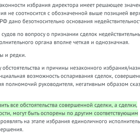
езаконности избрания директора имеет решающее значе
ения не соотносится с обозначенной выше позицией ве
 РФ дано безотносительно основания недействительнос
а судов по вопросу о признании сделок недействительн
олнительного органа вполне четкая и однозначная.
ы и редки.
 обстоятельства и причины незаконного избрания/наз
енциальная возможность оспаривания сделок, соверше
вия полномочий руководителя, негативным образом ска
ить все обстоятельства совершенной сделки, а сделки,
сти, могут быть оспорены по другим соответствующим
роявлять на этапе избрания единоличного исполнител
вершения.