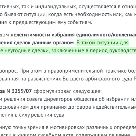
ативных, так и индивидуальных, осуществляется в отно
 бывают ситуации, когда есть необходимость или, как
ния к предшествующим ему событиям.
судом
нелегитимности избрания единоличного/коллегиа
шения сделок данным органом
.
В такой ситуации для
се неугодные сделки, заключенные в период руководст
 вопрос. При этом в правоприменительной практике бо
ованная на разъяснениях Высшего арбитражного суда 
да N 3259/07
сформулировал следующее:
 решения совета директоров общества об избрании и
 основанием для признания договора недействительны
ения в силу решения суда.
нную точку зрения в мотивировках различных определ
ически в каждом судебном акте, содержащем решение