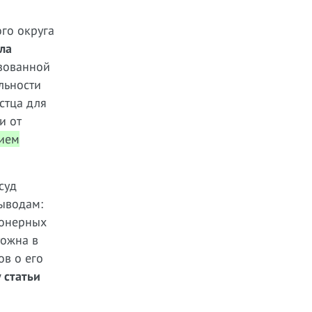
го округа
ла
зованной
льности
стца для
и от
нием
суд
ыводам:
ионерных
тожна в
ов о его
 статьи