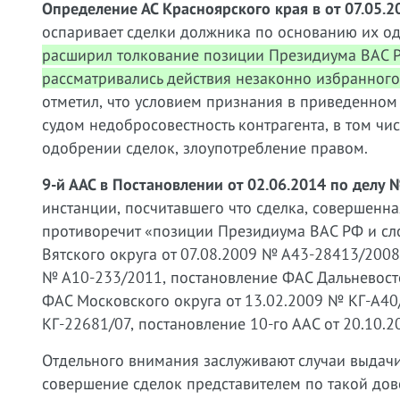
Определение АС Красноярского края в от 07.05.
оспаривает сделки должника по основанию их о
расширил толкование позиции Президиума ВАС Р
рассматривались действия незаконно избранного
отметил, что условием признания в приведенном
судом недобросовестность контрагента, в том ч
одобрении сделок, злоупотребление правом.
9-й ААС в Постановлении от 02.06.2014 по делу
инстанции, посчитавшего что сделка, совершенн
противоречит «позиции Президиума ВАС РФ и сл
Вятского округа от 07.08.2009 № А43-28413/2008
№ А10-233/2011, постановление ФАС Дальневост
ФАС Московского округа от 13.02.2009 № КГ-А40/
КГ-22681/07, постановление 10-го ААС от 20.10.
Отдельного внимания заслуживают случаи выда
совершение сделок представителем по такой дов