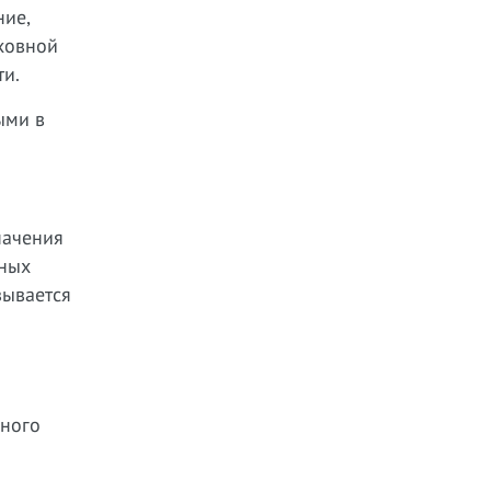
ние,
рховной
ти.
ыми в
начения
нных
зывается
ьного