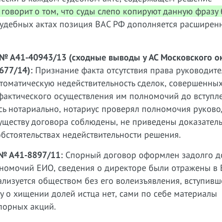
 говорит о том, что суды слепо копируют данную фразу 
удебных актах позиция ВАС РФ дополняется расшире
№ А41-40943/13 (сходные выводы у АС Московского ок
677/14):
Признание факта отсутствия права руководите
томатическую недействительность сделок, совершенны
актического осуществления им полномочий до вступл
сь нотариально, нотариус проверял полномочия руково
уществу договора соблюдены, не приведены доказательс
обстоятельствах недействительности решения.
 №
А41-8897/11:
Спорный договор оформлен задолго д
лномочий ЕИО, сведения о директоре были отражены в
ализуется обществом без его волеизъявления, вступивш
у о хищении долей истца нет, сами по себе материалы
порных акций.