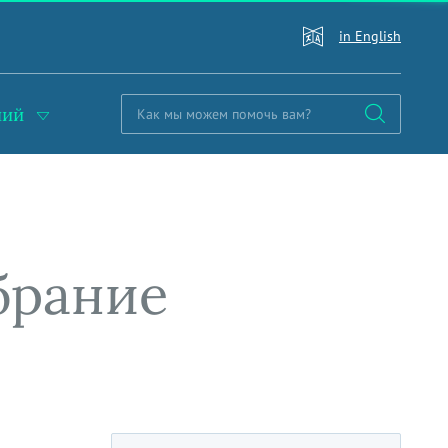
in English
ний
брание