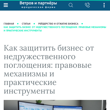
О нас
Юридические услуги
База знаний
Журнал "Секреты арбитражной
Подробнее о нас
Ведение судебных дел
ГЛАВНАЯ
СТАТЬИ
РЕЙДЕРСТВО И ОТЖАТИЕ БИЗНЕСА
практики"
КАК ЗАЩИТИТЬ БИЗНЕС ОТ НЕДРУЖЕСТВЕННОГО ПОГЛОЩЕНИЯ: ПРАВОВЫЕ МЕХАНИЗМЫ
Рекомендации
Интеллектуальная собственность
И ПРАКТИЧЕСКИЕ ИНСТРУМЕНТЫ
Статьи
Награды и рейтинги
Корпоративная практика
Новости
Преимущества юридической
Налоговая практика
Как защитить бизнес от
фирмы
Аудиоподкасты
Сопровождение бизнеса
недружественного
Кейсы
Видеоподкасты
Ведение уголовных дел
поглощения: правовые
Вакансии
Справочная
Защита активов
механизмы и
Вопросы-ответы
Ведение дел о банкротстве
практические
Вебинары и семинары
инструменты
Прямые эфиры