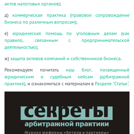
актов налоговых органов)
;
д)
коммерческая практика (правовое сопровождение
бизнеса по различным вопросам)
;
е)
юридическая помощь по уголовным делам (как
правило, связанным с предпринимательской
деятельностью)
;
ж)
защита активов компаний и собственников бизнеса
.
Рекомендуем почитать
наш блог, посвященный
юридическим и судебным кейсам (арбитражной
практике)
, и ознакомиться с материалам в
Разделе "Статьи"
.