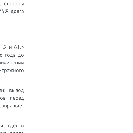
, стороны
75% долга
1.2 и 61.3
о года до
ричинении
итражного
ти: вывод
гов перед
озвращает
я сделки