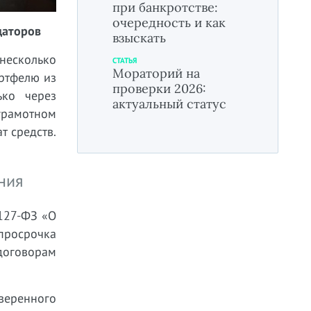
при банкротстве:
очередность и как
даторов
взыскать
несколько
СТАТЬЯ
Мораторий на
ортфелю из
проверки 2026:
ько через
актуальный статус
грамотном
т средств.
ния
127-ФЗ «О
 просрочка
договорам
веренного