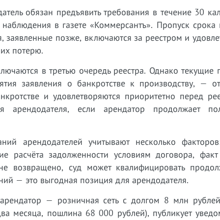
атель обязан предъявить требования в течение 30 ка
 наблюдения в газете «Коммерсантъ». Пропуск срока 
я, заявленные позже, включаются за реестром и удовл
 их потерю.
лючаются в третью очередь реестра. Однако текущие 
ятия заявления о банкротстве к производству, — от
нкротстве и удовлетворяются приоритетно перед ре
 арендодателя, если арендатор продолжает пол
ний арендодателей учитывают несколько факторов
твие расчёта задолженности условиям договора, факт
не возвращено, суд может квалифицировать продо
ний — это выгодная позиция для арендодателя.
 арендатор — розничная сеть с долгом 8 млн рублей
два месяца, пошлина 68 000 рублей), публикует увед