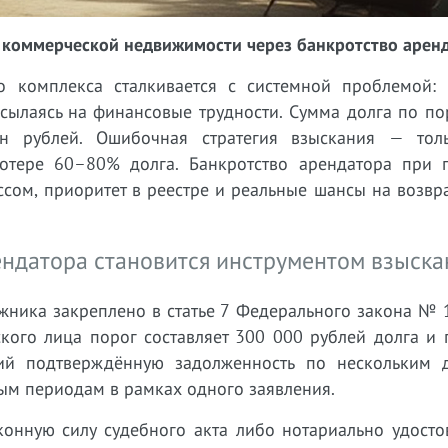
 коммерческой недвижимости через банкротство арен
о комплекса сталкивается с системной проблемой: 
ссылаясь на финансовые трудности. Сумма долга по п
н рублей. Ошибочная стратегия взыскания — тол
отере 60–80% долга. Банкротство арендатора при 
сом, приоритет в реестре и реальные шансы на возвра
ендатора становится инструментом взыска
жника закреплено в статье 7 Федерального закона № 
ского лица порог составляет 300 000 рублей долга и
ший подтверждённую задолженность по нескольким 
ым периодам в рамках одного заявления.
конную силу судебного акта либо нотариально удосто