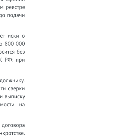
м реестре
 до подачи
ет иски о
о 800 000
сится без
НК РФ: при
должнику.
кты сверки
и выписку
имости на
 договора
нкротстве.