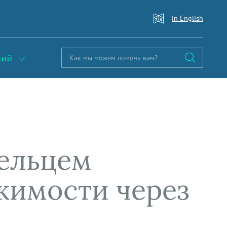
in English
ний
ельцем
жимости через