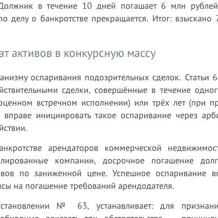
 Должник в течение 10 дней погашает 6 млн рублей
о делу о банкротстве прекращается. Итог: взыскано 
т активов в конкурсную массу
анизму оспаривания подозрительных сделок. Статьи 6
ействительными сделки, совершённые в течение одног
ноценном встречном исполнении) или трёх лет (при п
р вправе инициировать такое оспаривание через арб
йствии.
анкротстве арендаторов коммерческой недвижимос
лированные компании, досрочное погашение дол
ивов по заниженной цене. Успешное оспаривание в
нсы на погашение требований арендодателя.
тановлении № 63, устанавливает: для признани