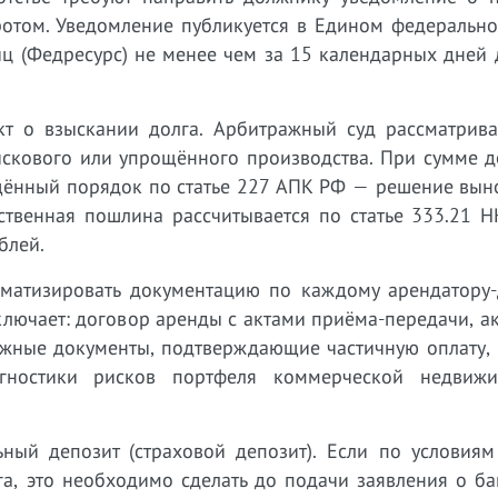
ротом. Уведомление публикуется в Едином федерально
иц (Федресурс) не менее чем за 15 календарных дней
т о взыскании долга. Арбитражный суд рассматрива
искового или упрощённого производства. При сумме д
щённый порядок по статье 227 АПК РФ — решение выно
рственная пошлина рассчитывается по статье 333.21 
блей.
матизировать документацию по каждому арендатору-
ключает: договор аренды с актами приёма-передачи, а
ёжные документы, подтверждающие частичную оплату, 
гностики рисков портфеля коммерческой недвиж
ьный депозит (страховой депозит). Если по условиям
га, это необходимо сделать до подачи заявления о ба