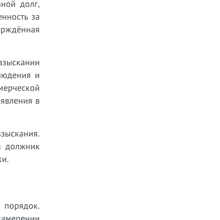
ной долг,
енность за
рждённая
 взыскании
людения и
ммерческой
явления в
зыскания.
а должник
ки.
 порядок.
намерении