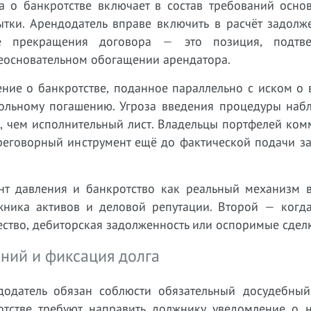
а о банкротстве включает в состав требований основ
ытки. Арендодатель вправе включить в расчёт задолж
е прекращения договора — это позиция, подтве
еосновательном обогащении арендатора.
ение о банкротстве, поданное параллельно с иском о
вольному погашению. Угроза введения процедуры наб
е, чем исполнительный лист. Владельцы портфелей ко
реговорный инструмент ещё до фактической подачи за
ент давления и банкротство как реальный механизм в
жника активов и деловой репутации. Второй — когд
ество, дебиторская задолженность или оспоримые сдел
аний и фиксация долга
додатель обязан соблюсти обязательный досудебный
отстве требуют направить должнику уведомление о 