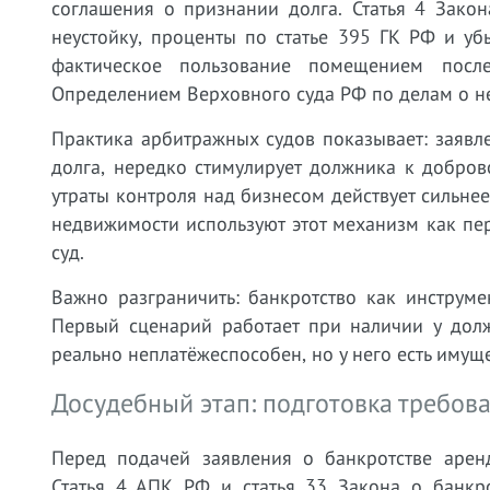
соглашения о признании долга. Статья 4 Закон
неустойку, проценты по статье 395 ГК РФ и уб
фактическое пользование помещением посл
Определением Верховного суда РФ по делам о н
Практика арбитражных судов показывает: заявл
долга, нередко стимулирует должника к добро
утраты контроля над бизнесом действует сильне
недвижимости используют этот механизм как пе
суд.
Важно разграничить: банкротство как инструм
Первый сценарий работает при наличии у дол
реально неплатёжеспособен, но у него есть имущ
Досудебный этап: подготовка требов
Перед подачей заявления о банкротстве арен
Статья 4 АПК РФ и статья 33 Закона о банкр