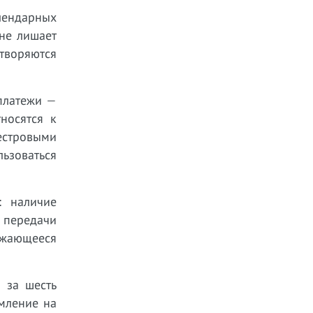
лендарных
не лишает
етворяются
платежи —
носятся к
естровыми
ьзоваться
: наличие
 передачи
лжающееся
 за шесть
омление на