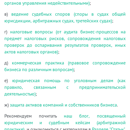
органов управления недействительными)
;
в)
ведение судебных споров (споры в судах общей
юрисдикции, арбитражных судах, третейских судах)
;
г)
налоговые вопросы (от аудита бизнес-процессов на
предмет налоговых рисков, сопровождения налоговых
проверок до оспаривания результатов проверок, иных
актов налоговых органов)
;
д)
коммерческая практика (правовое сопровождение
бизнеса по различным вопросам)
;
е)
юридическая помощь по уголовным делам (как
правило, связанным с предпринимательской
деятельностью)
;
ж)
защита активов компаний и собственников бизнеса
.
Рекомендуем почитать
наш блог, посвященный
юридическим и судебным кейсам (арбитражной
практике)
, и ознакомиться с материалам в
Разделе "Статьи"
.