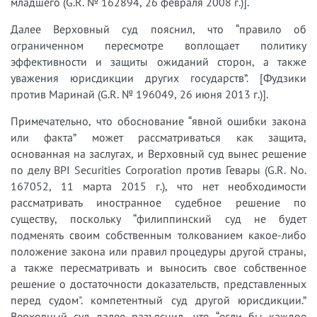
младшего (G.R. № 162894, 26 февраля 2008 г.)].
Далее Верховный суд пояснил, что “правило об
ограниченном пересмотре воплощает политику
эффективности и защиты ожиданий сторон, а также
уважения юрисдикции других государств”. [Фудзики
против Маринай (G.R. № 196049, 26 июня 2013 г.)].
Примечательно, что обоснование “явной ошибки закона
или факта” может рассматриваться как защита,
основанная на заслугах, и Верховный суд вынес решение
по делу BPI Securities Corporation против Гевары (G.R. No.
167052, 11 марта 2015 г.), что нет необходимости
рассматривать иностранное судебное решение по
существу, поскольку “филиппинский суд не будет
подменять своим собственным толкованием какое-либо
положение закона или правил процедуры другой страны,
а также пересматривать и выносить свое собственное
решение о достаточности доказательств, представленных
перед судом". компетентный суд другой юрисдикции.”
Верховный суд далее разъяснил, что “если бы каждое