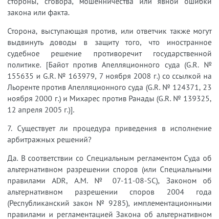
стороны, сговора, мошенничества или явной ошибки
закона или факта.
Сторона, выступающая против, или ответчик также могут
выдвинуть доводы в защиту того, что иностранное
судебное решение противоречит государственной
политике. [Байот против Апелляционного суда (G.R. №
155635 и G.R. № 163979, 7 ноября 2008 г.) со ссылкой на
Льоренте против Апелляционного суда (G.R. № 124371, 23
ноября 2000 г.) и Михарес против Ранады (G.R. № 139325,
12 апреля 2005 г.)].
7. Существует ли процедура приведения в исполнение
арбитражных решений?
Да. В соответствии со Специальным регламентом Суда об
альтернативном разрешении споров (или Специальными
правилами ADR, A.M. № 07-11-08-SC), Законом об
альтернативном разрешении споров 2004 года
(Республиканский закон № 9285), имплементационными
правилами и регламентацией Закона об альтернативном