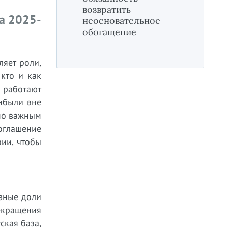
возвратить
на 2025-
неосновательное
обогащение
яет роли,
 кто и как
а работают
ибыли вне
 по важным
глашение
рии, чтобы
авные доли
екращения
ская база,