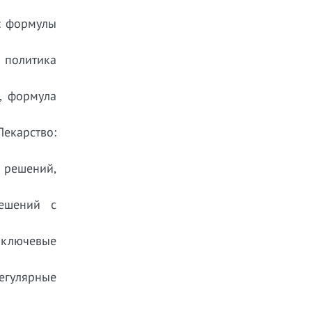
о: формулы
: политика
t, формула
екарство:
р решений,
решений с
 ключевые
егулярные