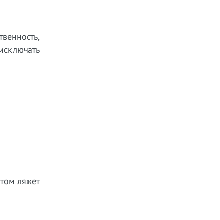
венность,
исключать
отом ляжет