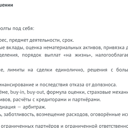
ашении
олты под себя:
ес, предмет деятельности, срок.
ые вклады, оценка нематериальных активов, привязка 
деления, порядок выплат «на жизнь», налогооблага
ие, лимиты на сделки единолично, решения с боль
инансирование и последствия отказа от допвзноса.
ёме, buy-in, buy-out, формула оценки, страховые механ
ивов, расчёты с кредиторами и партнёрами.
едиация — арбитраж.
ь, заботливость, возмещение расходов, оговорённые и
а ограниченных партнёров и ограниченной ответственно