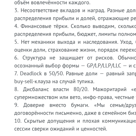
объём вовлечённости каждого.
3. Несоответствие вкладов и наград. Разные до
распределения прибыли и долей, отражающие ре
4. Финансовые тёрки. Сколько выводим, скольк
распределения прибыли, бюджет, лимиты полном
5. Нет механики выхода и наследования. Уход, 
оценки доли, страхование жизни, порядок перех
6. Структура не защищает от рисков. Обычн
осознанный выбор формы — GP/LP/LLP/LLC — и с
7. Deadlock в 50/50. Равные доли — равный зап
buy-sell-клауза на случай тупика.
8. Дисбаланс власти 80/20. Мажоритарий «е
супермножеством или вето, инфо-права, честные 
9. Доверие вместо бумаги. «Мы семья/дру
договорённости письменно, даже в семейном биз
10. Скрытые допущения и плохая коммуникация
сессии сверки ожиданий и ценностей.