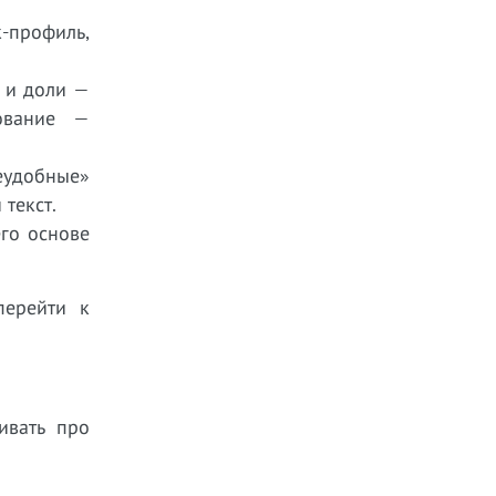
к-профиль,
 и доли —
ование —
еудобные»
текст.
его основе
перейти к
ивать про