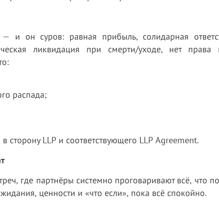
 — и он суров: равная прибыль, солидарная ответст
ческая ликвидация при смерти/уходе, нет права 
то:
ого распада;
 в сторону LLP и соответствующего LLP Agreement.
ат
треч, где партнёры системно проговаривают всё, что п
жидания, ценности и «что если», пока всё спокойно.