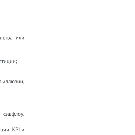
нства или
стиции;
т иллюзии,
и кэшфлоу.
ции, KPI и