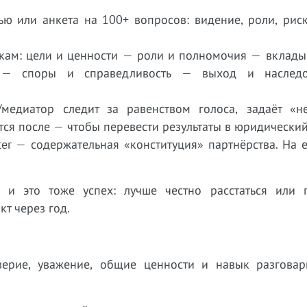
ью или анкета на 100+ вопросов: видение, роли, рис
окам: цели и ценности — роли и полномочия — вклады
е — споры и справедливость — выход и наслед
/медиатор следит за равенством голоса, задаёт «н
тся после — чтобы перевести результаты в юридический 
ter — содержательная «конституция» партнёрства. На 
 и это тоже успех: лучше честно расстаться или 
кт через год.
ерие, уважение, общие ценности и навык разговар