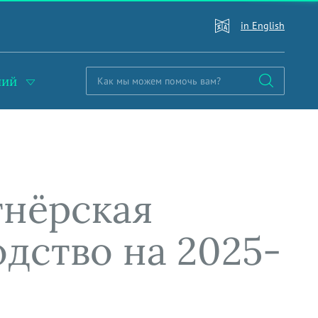
in English
ний
тнёрская
одство на 2025-