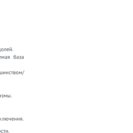
долей.
емая база
шинством/
измы.
сключения.
сти.