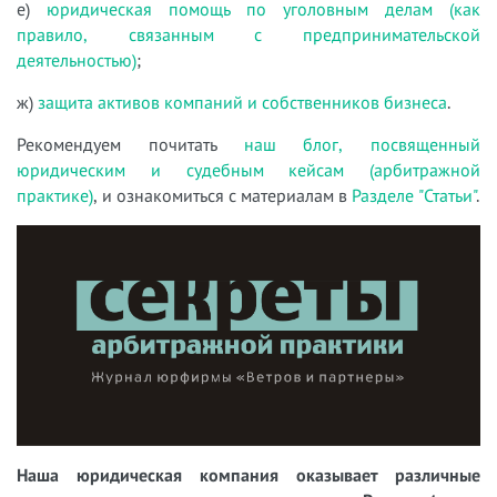
е)
юридическая помощь по уголовным делам (как
правило, связанным с предпринимательской
деятельностью)
;
ж)
защита активов компаний и собственников бизнеса
.
Рекомендуем почитать
наш блог, посвященный
юридическим и судебным кейсам (арбитражной
практике)
, и ознакомиться с материалам в
Разделе "Статьи"
.
Наша юридическая компания оказывает различные