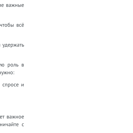
гие важные
чтобы всё
ы удержать
ую роль в
нужно:
 спросе и
ет важное
ничайте с