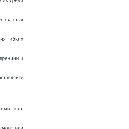
 их среди
есованных
ния гибких
ференции и
ставляйте
ный этап,
ремонт или