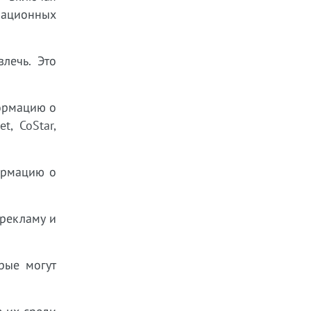
рмационных
лечь. Это
формацию о
, CoStar,
ормацию о
 рекламу и
рые могут