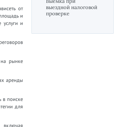
Выемка при
выездной налоговой
висеть от
проверке
 площадь и
 услуги и
реговоров
 на рынке
рах аренды
 в поиске
тегии для
, включая