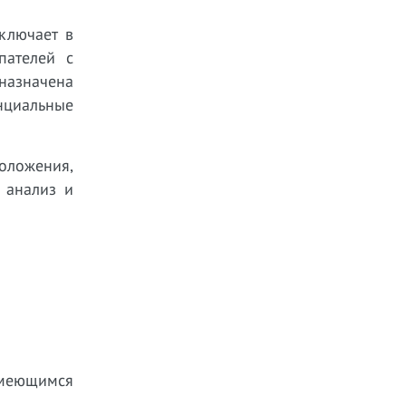
ключает в
пателей с
назначена
нциальные
положения,
 анализ и
имеющимся