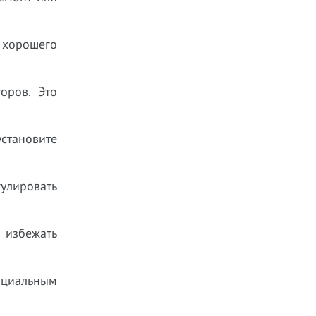
я хорошего
оров. Это
становите
улировать
ы избежать
нциальным