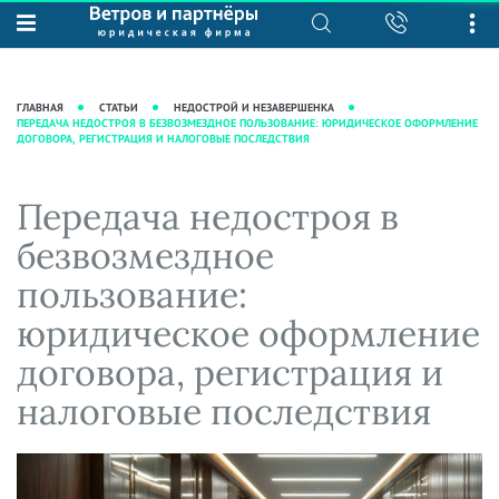
О нас
Юридические услуги
База знаний
Журнал "Секреты арбитражной
Подробнее о нас
Ведение судебных дел
ГЛАВНАЯ
СТАТЬИ
НЕДОСТРОЙ И НЕЗАВЕРШЕНКА
практики"
ПЕРЕДАЧА НЕДОСТРОЯ В БЕЗВОЗМЕЗДНОЕ ПОЛЬЗОВАНИЕ: ЮРИДИЧЕСКОЕ ОФОРМЛЕНИЕ
Рекомендации
Интеллектуальная собственность
ДОГОВОРА, РЕГИСТРАЦИЯ И НАЛОГОВЫЕ ПОСЛЕДСТВИЯ
Статьи
Награды и рейтинги
Корпоративная практика
Новости
Преимущества юридической
Налоговая практика
Передача недостроя в
фирмы
Аудиоподкасты
Сопровождение бизнеса
безвозмездное
Кейсы
Видеоподкасты
Ведение уголовных дел
пользование:
Вакансии
Справочная
Защита активов
юридическое оформление
Вопросы-ответы
Ведение дел о банкротстве
договора, регистрация и
Вебинары и семинары
налоговые последствия
Прямые эфиры