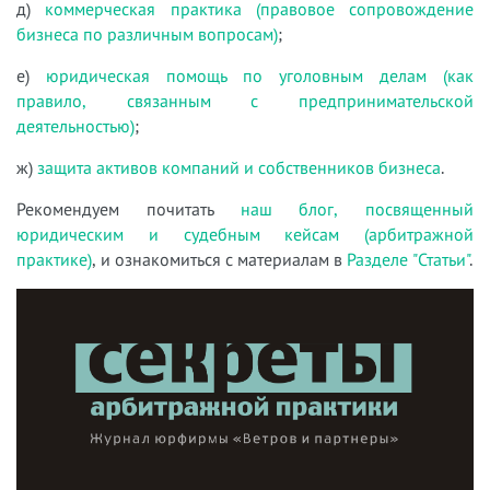
д)
коммерческая практика (правовое сопровождение
бизнеса по различным вопросам)
;
е)
юридическая помощь по уголовным делам (как
правило, связанным с предпринимательской
деятельностью)
;
ж)
защита активов компаний и собственников бизнеса
.
Рекомендуем почитать
наш блог, посвященный
юридическим и судебным кейсам (арбитражной
практике)
, и ознакомиться с материалам в
Разделе "Статьи"
.