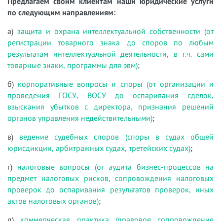
Предлагаем своим клиентам наши юридические услуги
по следующим направлениям:
а)
защита и охрана интеллектуальной собственности (от
регистрации товарного знака до споров по любым
результатам интеллектуальной деятельности, в т.ч. сами
товарные знаки, программы для эвм)
;
б)
корпоративные вопросы и споры (от организации и
проведения ГОСУ, ВОСУ до оспаривания сделок,
взыскания убытков с директора, признания решений
органов управления недействительными)
;
в)
ведение судебных споров (споры в судах общей
юрисдикции, арбитражных судах, третейских судах)
;
г)
налоговые вопросы (от аудита бизнес-процессов на
предмет налоговых рисков, сопровождения налоговых
проверок до оспаривания результатов проверок, иных
актов налоговых органов)
;
д)
коммерческая практика (правовое сопровождение