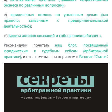
бизнеса по различным вопросам)
;
е)
юридическая помощь по уголовным делам (как
правило, связанным с предпринимательской
деятельностью)
;
ж)
защита активов компаний и собственников бизнеса
.
Рекомендуем почитать
наш блог, посвященный
юридическим и судебным кейсам (арбитражной
практике)
, и ознакомиться с материалам в
Разделе "Статьи"
.