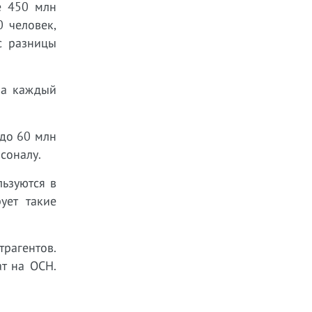
е 450 млн
0 человек,
с разницы
на каждый
до 60 млн
соналу.
ьзуются в
ует такие
рагентов.
т на ОСН.