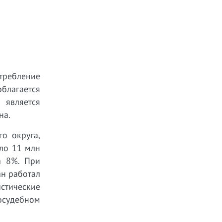
отребление
облагается
 является
на.
о округа,
ло 11 млн
а 8%. При
ан работал
стические
осудебном