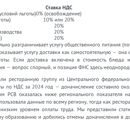
Ставка НДС
условий льготы)
0% (освобождение)
готы)
10% или 20%
20%
изводства
20%
)
20%
ьно разграничивает услугу общественного питания (п
 оказывает услугу доставки как самостоятельную — она 
оты. Если доставка включена в стоимость блюда и
ия — вопрос спорный, и позиция ФНС здесь неоднород
и ресторанную группу из Центрального федеральног
ты по НДС за 2024 год — доначисление составило око
ым РСВ оказалась ниже регионального показателя н
пользовала данные по всему региону, тогда как рестор
низким уровнем оплаты труда. Мы представили стати
му образованию и добились отмены доначисления в д