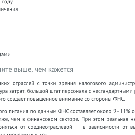
 году
аничения
дами
пите выше, чем кажется
ких отраслей с точки зрения налогового администр
тура затрат, большой штат персонала с нестандартным
это создаёт повышенное внимание со стороны ФНС.
ого питания по данным ФНС составляет около 9–11% о
иже, чем в финансовом секторе. При этом реальная н
оняться от среднеотраслевой — в зависимости от в
применяемых льгот.