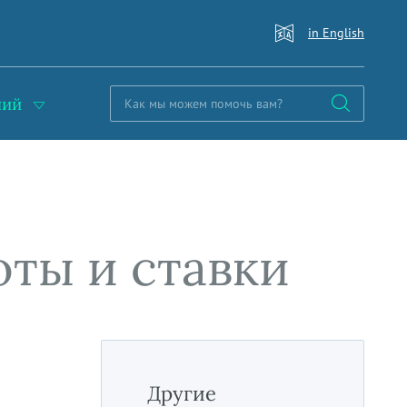
in English
ний
оты и ставки
Другие