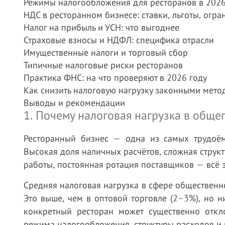
Режимы налогообложения для ресторанов в 2026
НДС в ресторанном бизнесе: ставки, льготы, огр
Налог на прибыль и УСН: что выгоднее
Страховые взносы и НДФЛ: специфика отрасли
Имущественные налоги и торговый сбор
Типичные налоговые риски ресторанов
Практика ФНС: на что проверяют в 2026 году
Как снизить налоговую нагрузку законными мето
Выводы и рекомендации
1. Почему налоговая нагрузка в обще
Ресторанный бизнес — одна из самых трудоём
Высокая доля наличных расчётов, сложная струк
работы, постоянная ротация поставщиков — всё 
Средняя налоговая нагрузка в сфере общественн
Это выше, чем в оптовой торговле (2–3%), но н
конкретный ресторан может существенно откл
режима налогообложения, структуры расходов и 