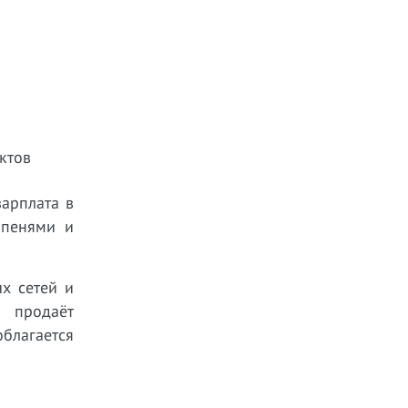
ктов
арплата в
 пенями и
х сетей и
 продаёт
облагается