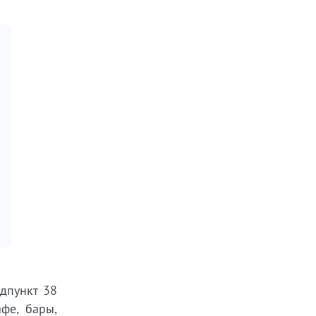
дпункт 38
афе, бары,