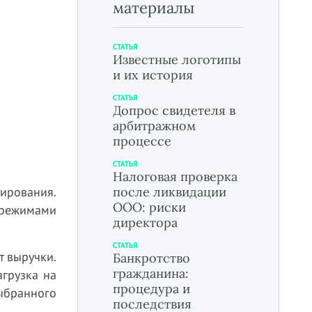
материалы
СТАТЬЯ
Известные логотипы
и их история
СТАТЬЯ
Допрос свидетеля в
арбитражном
процессе
СТАТЬЯ
Налоговая проверка
ирования.
после ликвидации
ООО: риски
и режимами
директора
СТАТЬЯ
т выручки.
Банкротство
гражданина:
агрузка на
процедура и
ыбранного
последствия