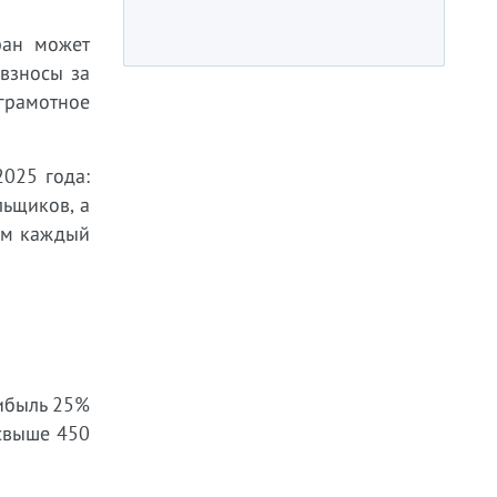
ран может
взносы за
грамотное
025 года:
льщиков, а
ём каждый
ибыль 25%
 свыше 450