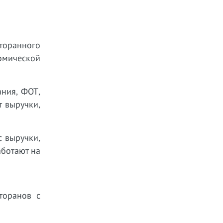
сторанного
омической
ния, ФОТ,
т выручки,
с выручки,
аботают на
торанов с