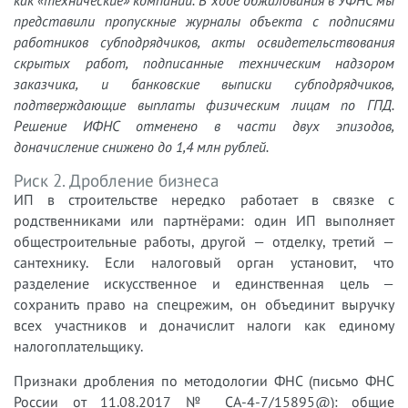
как «технические» компании. В ходе обжалования в УФНС мы
представили пропускные журналы объекта с подписями
работников субподрядчиков, акты освидетельствования
скрытых работ, подписанные техническим надзором
заказчика, и банковские выписки субподрядчиков,
подтверждающие выплаты физическим лицам по ГПД.
Решение ИФНС отменено в части двух эпизодов,
доначисление снижено до 1,4 млн рублей.
Риск 2. Дробление бизнеса
ИП в строительстве нередко работает в связке с
родственниками или партнёрами: один ИП выполняет
общестроительные работы, другой — отделку, третий —
сантехнику. Если налоговый орган установит, что
разделение искусственное и единственная цель —
сохранить право на спецрежим, он объединит выручку
всех участников и доначислит налоги как единому
налогоплательщику.
Признаки дробления по методологии ФНС (письмо ФНС
России от 11.08.2017 № СА-4-7/15895@): общие