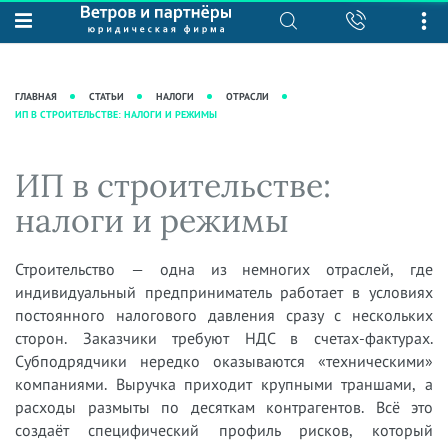
О нас
Юридические услуги
База знаний
Журнал "Секреты арбитражной
Подробнее о нас
Ведение судебных дел
ГЛАВНАЯ
СТАТЬИ
НАЛОГИ
ОТРАСЛИ
практики"
ИП В СТРОИТЕЛЬСТВЕ: НАЛОГИ И РЕЖИМЫ
Рекомендации
Интеллектуальная собственность
Статьи
Награды и рейтинги
Корпоративная практика
Новости
ИП в строительстве:
Преимущества юридической
Налоговая практика
фирмы
Аудиоподкасты
налоги и режимы
Сопровождение бизнеса
Кейсы
Видеоподкасты
Ведение уголовных дел
Вакансии
Справочная
Строительство — одна из немногих отраслей, где
Защита активов
индивидуальный предприниматель работает в условиях
Вопросы-ответы
Ведение дел о банкротстве
постоянного налогового давления сразу с нескольких
Вебинары и семинары
сторон. Заказчики требуют НДС в счетах-фактурах.
Субподрядчики нередко оказываются «техническими»
Прямые эфиры
компаниями. Выручка приходит крупными траншами, а
расходы размыты по десяткам контрагентов. Всё это
создаёт специфический профиль рисков, который