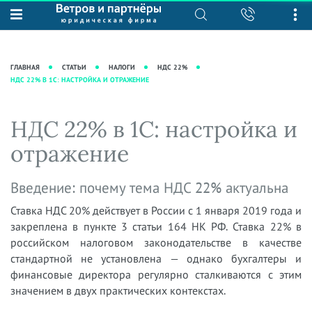
О нас
Юридические услуги
База знаний
Журнал "Секреты арбитражной
Подробнее о нас
Ведение судебных дел
ГЛАВНАЯ
СТАТЬИ
НАЛОГИ
НДС 22%
практики"
НДС 22% В 1С: НАСТРОЙКА И ОТРАЖЕНИЕ
Рекомендации
Интеллектуальная собственность
Статьи
Награды и рейтинги
Корпоративная практика
Новости
НДС 22% в 1С: настройка и
Преимущества юридической
Налоговая практика
фирмы
Аудиоподкасты
отражение
Сопровождение бизнеса
Кейсы
Видеоподкасты
Ведение уголовных дел
Введение: почему тема НДС 22% актуальна
Вакансии
Справочная
Защита активов
Вопросы-ответы
Ставка НДС 20% действует в России с 1 января 2019 года и
Ведение дел о банкротстве
закреплена в пункте 3 статьи 164 НК РФ. Ставка 22% в
Вебинары и семинары
российском налоговом законодательстве в качестве
Прямые эфиры
стандартной не установлена — однако бухгалтеры и
финансовые директора регулярно сталкиваются с этим
значением в двух практических контекстах.