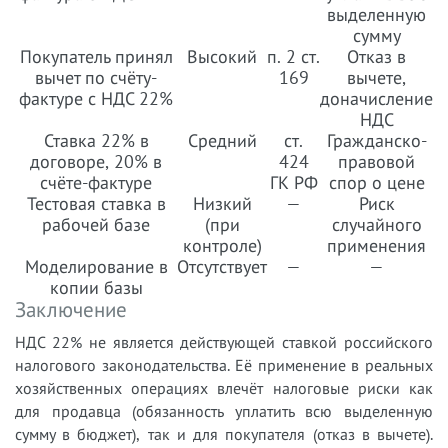
выделенную
сумму
Покупатель принял
Высокий
п. 2 ст.
Отказ в
вычет по счёту-
169
вычете,
фактуре с НДС 22%
доначисление
НДС
Ставка 22% в
Средний
ст.
Гражданско-
договоре, 20% в
424
правовой
счёте-фактуре
ГК РФ
спор о цене
Тестовая ставка в
Низкий
—
Риск
рабочей базе
(при
случайного
контроле)
применения
Моделирование в
Отсутствует
—
—
копии базы
Заключение
НДС 22% не является действующей ставкой российского
налогового законодательства. Её применение в реальных
хозяйственных операциях влечёт налоговые риски как
для продавца (обязанность уплатить всю выделенную
сумму в бюджет), так и для покупателя (отказ в вычете).