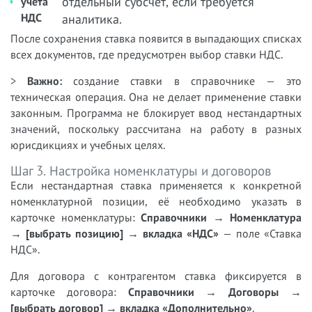
отдельный субсчёт, если требуется
учёта
НДС
аналитика.
После сохранения ставка появится в выпадающих списках
всех документов, где предусмотрен выбор ставки НДС.
>
Важно:
создание ставки в справочнике — это
техническая операция. Она не делает применение ставки
законным. Программа не блокирует ввод нестандартных
значений, поскольку рассчитана на работу в разных
юрисдикциях и учебных целях.
Шаг 3. Настройка номенклатуры и договоров
Если нестандартная ставка применяется к конкретной
номенклатурной позиции, её необходимо указать в
карточке номенклатуры:
Справочники → Номенклатура
→ [выбрать позицию] → вкладка «НДС»
— поле «Ставка
НДС».
Для договора с контрагентом ставка фиксируется в
карточке договора:
Справочники → Договоры →
[выбрать договор] → вкладка «Дополнительно»
.