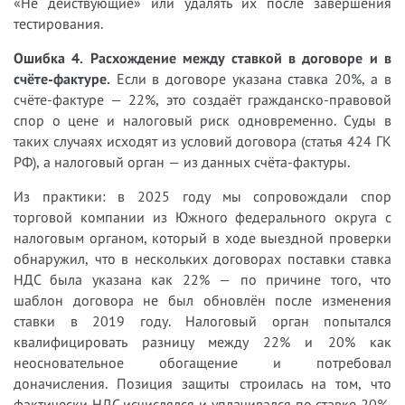
«Не действующие» или удалять их после завершения
тестирования.
Ошибка 4. Расхождение между ставкой в договоре и в
счёте-фактуре.
Если в договоре указана ставка 20%, а в
счёте-фактуре — 22%, это создаёт гражданско-правовой
спор о цене и налоговый риск одновременно. Суды в
таких случаях исходят из условий договора (статья 424 ГК
РФ), а налоговый орган — из данных счёта-фактуры.
Из практики: в 2025 году мы сопровождали спор
торговой компании из Южного федерального округа с
налоговым органом, который в ходе выездной проверки
обнаружил, что в нескольких договорах поставки ставка
НДС была указана как 22% — по причине того, что
шаблон договора не был обновлён после изменения
ставки в 2019 году. Налоговый орган попытался
квалифицировать разницу между 22% и 20% как
неосновательное обогащение и потребовал
доначисления. Позиция защиты строилась на том, что
фактически НДС исчислялся и уплачивался по ставке 20%,