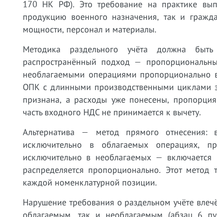
170 НК РФ). Это требование на практике вып
продукцию военного назначения, так и гражд
мощности, персонал и материалы.
Методика раздельного учёта должна быть
распространённый подход — пропорциональны
необлагаемыми операциями пропорционально вы
ОПК с длинными производственными циклами эт
признана, а расходы уже понесены, пропорция
часть входного НДС не принимается к вычету.
Альтернатива — метод прямого отнесения: 
исключительно в облагаемых операциях, п
исключительно в необлагаемых — включается 
распределяется пропорционально. Этот метод т
каждой номенклатурной позиции.
Нарушение требования о раздельном учёте влечё
облагаемым, так и необлагаемым (абзац 6 п