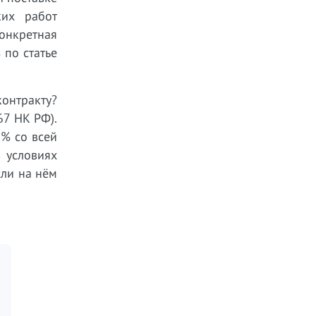
ких работ
онкретная
 по статье
контракту?
67 НК РФ).
2% со всей
 условиях
сли на нём