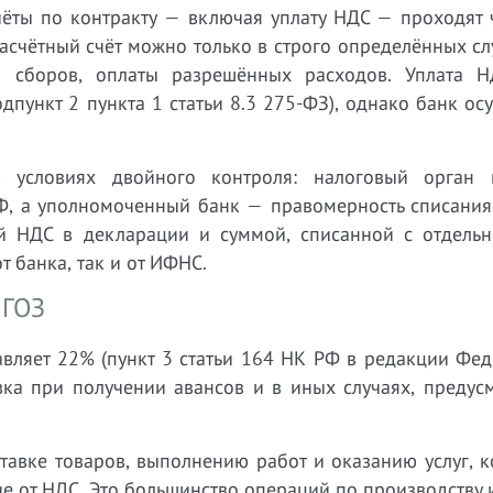
чёты по контракту — включая уплату НДС — проходят 
 расчётный счёт можно только в строго определённых сл
и сборов, оплаты разрешённых расходов. Уплата 
пункт 2 пункта 1 статьи 8.3 275-ФЗ), однако банк ос
в условиях двойного контроля: налоговый орган 
Ф, а уполномоченный банк — правомерность списания 
ой НДС в декларации и суммой, списанной с отдельно
т банка, так и от ИФНС.
 ГОЗ
авляет 22% (пункт 3 статьи 164 НК РФ в редакции Фе
авка при получении авансов и в иных случаях, преду
тавке товаров, выполнению работ и оказанию услуг, 
е от НДС. Это большинство операций по производству 