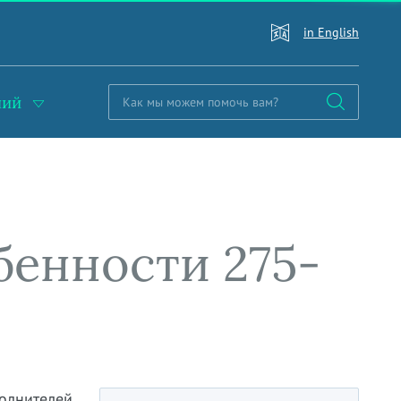
in English
ний
бенности 275-
полнителей