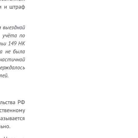
и и штраф
м выездной
о учёта по
тьи 149 НК
а не была
 частичной
верждалось
лей.
ельства РФ
рственному
казывается
ьно.