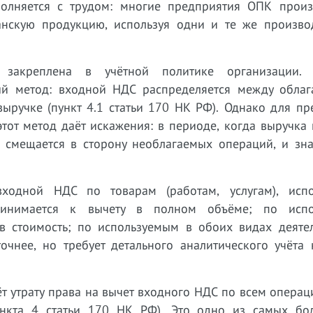
олняется с трудом: многие предприятия ОПК произ
анскую продукцию, используя одни и те же произво
 закреплена в учётной политике организации. 
й метод: входной НДС распределяется между обла
ручке (пункт 4.1 статьи 170 НК РФ). Однако для пр
от метод даёт искажения: в периоде, когда выручка 
 смещается в сторону необлагаемых операций, и зна
входной НДС по товарам (работам, услугам), исп
ринимается к вычету в полном объёме; по испо
в стоимость; по используемым в обоих видах деяте
очнее, но требует детального аналитического учёта 
т утрату права на вычет входного НДС по всем опера
ункта 4 статьи 170 НК РФ). Это одно из самых бо