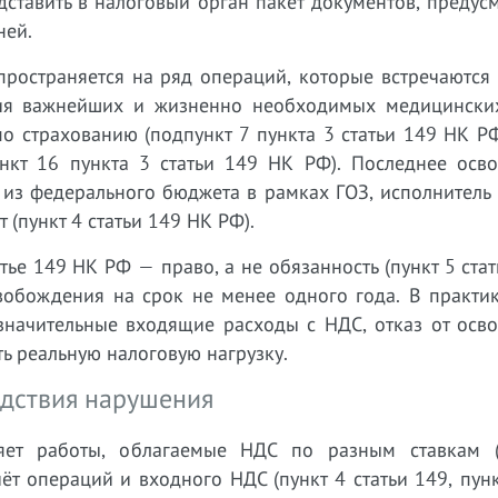
ставить в налоговый орган пакет документов, предус
ней.
ространяется на ряд операций, которые встречаются
ация важнейших и жизненно необходимых медицински
 по страхованию (подпункт 7 пункта 3 статьи 149 НК Р
нкт 16 пункта 3 статьи 149 НК РФ). Последнее осв
 из федерального бюджета в рамках ГОЗ, исполнитель
 (пункт 4 статьи 149 НК РФ).
ье 149 НК РФ — право, а не обязанность (пункт 5 ста
свобождения на срок не менее одного года. В практи
 значительные входящие расходы с НДС, отказ от осв
ть реальную налоговую нагрузку.
едствия нарушения
яет работы, облагаемые НДС по разным ставкам 
т операций и входного НДС (пункт 4 статьи 149, пунк