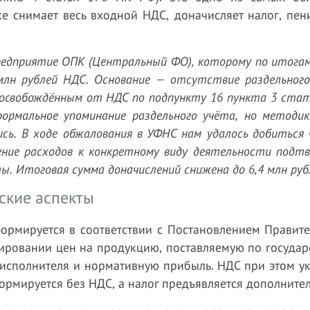
е снимает весь входной НДС, доначисляет налог, пен
предприятие ОПК (Центральный ФО), которому по итога
 млн рублей НДС. Основание — отсутствие раздельног
 освобождённым от НДС по подпункту 16 пункта 3 ста
ормальное упоминание раздельного учёта, но методик
ись. В ходе обжалования в УФНС нам удалось добиться
ение расходов к конкретному виду деятельности подт
. Итоговая сумма доначислений снижена до 6,4 млн руб
еские аспекты
формируется в соответствии с Постановлением Правит
лировании цен на продукцию, поставляемую по госуда
 исполнителя и нормативную прибыль. НДС при этом у
формируется без НДС, а налог предъявляется дополнител