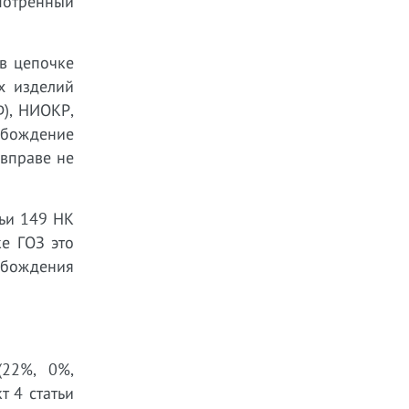
мотренный
 в цепочке
х изделий
Ф), НИОКР,
обождение
 вправе не
тьи 149 НК
ке ГОЗ это
обождения
(22%, 0%,
т 4 статьи