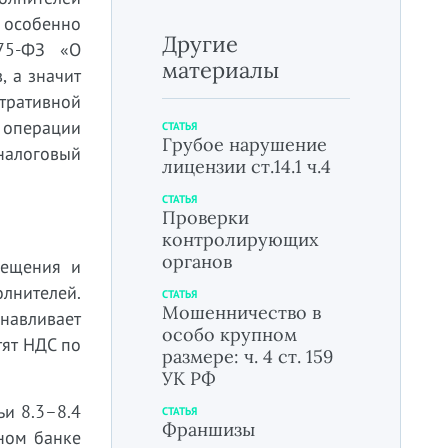
 особенно
Другие
75-ФЗ «О
материалы
, а значит
тративной
 операции
СТАТЬЯ
Грубое нарушение
налоговый
лицензии ст.14.1 ч.4
СТАТЬЯ
Проверки
контролирующих
органов
мещения и
олнителей.
СТАТЬЯ
Мошенничество в
навливает
особо крупном
тят НДС по
размере: ч. 4 ст. 159
УК РФ
и 8.3–8.4
СТАТЬЯ
Франшизы
нном банке