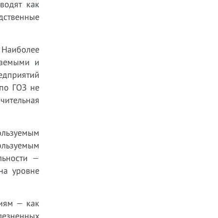
водят как
дственные
Наиболее
гаемыми и
едприятий
по ГОЗ не
чительная
ользуемым
льзуемым
льности —
на уровне
циям — как
лезненных