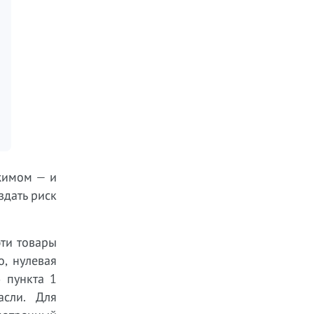
ежимом — и
здать риск
эти товары
о, нулевая
5 пункта 1
асли. Для