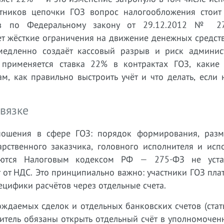
стников цепочки ГОЗ вопрос налогообложения стоит
тов по Федеральному закону от 29.12.2012 № 2
т жёсткие ограничения на движение денежных средств
едленно создаёт кассовый разрыв и риск админис
к применяется ставка 22% в контрактах ГОЗ, какие
, как правильно выстроить учёт и что делать, если 
вязке
ношения в сфере ГОЗ: порядок формирования, раз
арственного заказчика, головного исполнителя и исп
яются Налоговым кодексом РФ — 275-ФЗ не уста
 от НДС. Это принципиально важно: участники ГОЗ пла
ецифики расчётов через отдельные счета.
даемых сделок и отдельных банковских счетов (стать
нитель обязаны открыть отдельный счёт в уполномоче