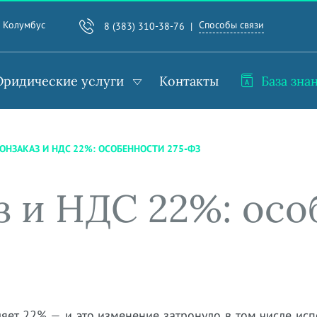
Способы связи
. Колумбус
8 (383) 310-38-76
ридические услуги
Контакты
База зна
ОНЗАКАЗ И НДС 22%: ОСОБЕННОСТИ 275-ФЗ
з и НДС 22%: осо
ляет 22% — и это изменение затронуло в том числе ис