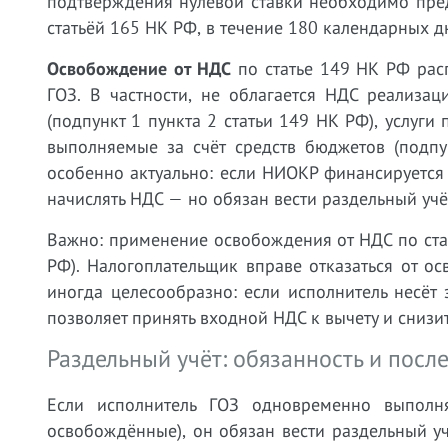
подтверждения нулевой ставки необходимо пред
статьёй 165 НК РФ, в течение 180 календарных д
Освобождение от НДС
по статье 149 НК РФ расп
ГОЗ. В частности, не облагается НДС реализ
(подпункт 1 пункта 2 статьи 149 НК РФ), услуги
выполняемые за счёт средств бюджетов (подпу
особенно актуально: если НИОКР финансируется
начислять НДС — но обязан вести раздельный учёт
Важно: применение освобождения от НДС по стат
РФ). Налогоплательщик вправе отказаться от о
иногда целесообразно: если исполнитель несёт
позволяет принять входной НДС к вычету и снизи
Раздельный учёт: обязанность и посл
Если исполнитель ГОЗ одновременно выполн
освобождённые), он обязан вести раздельный учё