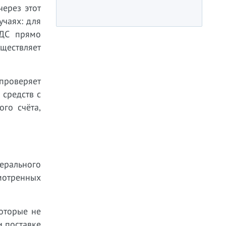
через этот
учаях: для
НДС прямо
уществляет
проверяет
средств с
го счёта,
дерального
смотренных
которые не
и поставке