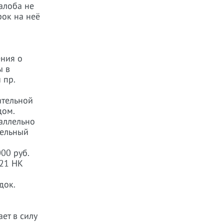
алоба не
рок на неё
ения о
ы в
 пр.
ательной
дом.
аллельно
тельный
00 руб.
3.21 НК
док.
ет в силу