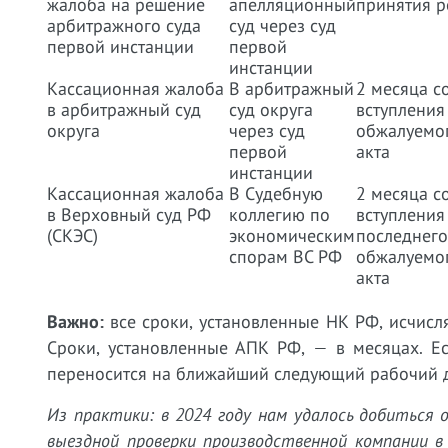
жалоба на решение
апелляционный
принятия 
арбитражного суда
суд через суд
первой инстанции
первой
инстанции
Кассационная жалоба
В арбитражный
2 месяца с
в арбитражный суд
суд округа
вступления 
округа
через суд
обжалуемог
первой
акта
инстанции
Кассационная жалоба
В Судебную
2 месяца с
в Верховный суд РФ
коллегию по
вступления 
(СКЭС)
экономическим
последнего
спорам ВС РФ
обжалуемог
акта
Важно:
все сроки, установленные НК РФ, исчисл
Сроки, установленные АПК РФ, — в месяцах. Е
переносится на ближайший следующий рабочий ден
Из практики: в 2024 году нам удалось добиться
выездной проверки производственной компании в