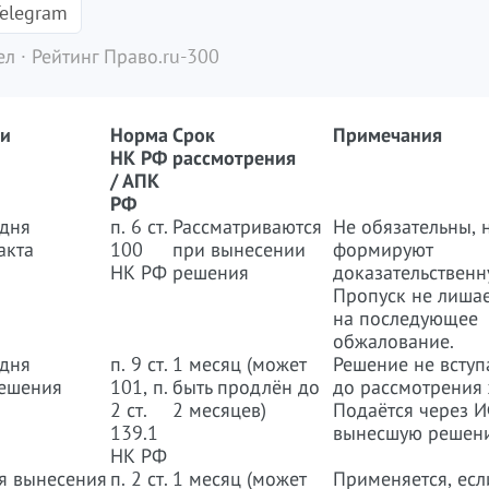
elegram
л · Рейтинг Право.ru-300
чи
Норма
Срок
Примечания
НК РФ
рассмотрения
/ АПК
РФ
 дня
п. 6 ст.
Рассматриваются
Не обязательны, 
акта
100
при вынесении
формируют
НК РФ
решения
доказательственн
Пропуск не лишае
на последующее
обжалование.
 дня
п. 9 ст.
1 месяц (может
Решение не вступа
решения
101, п.
быть продлён до
до рассмотрения
2 ст.
2 месяцев)
Подаётся через 
139.1
вынесшую решени
НК РФ
ня вынесения
п. 2 ст.
1 месяц (может
Применяется, есл