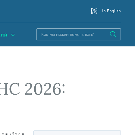
in English
ний
НС 2026:
 ошибок в