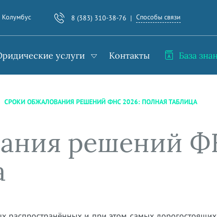
Способы связи
. Колумбус
8 (383) 310-38-76
ридические услуги
Контакты
База зна
СРОКИ ОБЖАЛОВАНИЯ РЕШЕНИЙ ФНС 2026: ПОЛНАЯ ТАБЛИЦА
ания решений Ф
а
х распространённых и при этом самых дорогостоящих