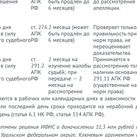
решения
АПК
быть продлён до
до рассмотрения
РФ
6 месяцев)
апелляции.
о дня
ст. 276
2 месяца (может
Проверяет только
в силу
АПК
быть продлён до
правильность пр
о судебного
РФ
6 месяцев)
норм права, не
переоценивает
доказательства.
о дня
ст.
2 месяца на
Принимается к
в силу
291.2
изучение жалобы
рассмотрению то
АПК
судьёй; при
наличии основани
о судебного
РФ
передаче — 2
291.11 АПК РФ
месяца на
(существенные н
рассмотрение
норм права).
яются в рабочих или календарных днях в зависимости
сли последний день срока приходится на нерабочий д
ь (статья 6.1 НК РФ, статья 114 АПК РФ).
 отмены решения ИФНС о доначислении 11,3 млн рублей
 Уральском федеральном округе. Ключевым аргументом