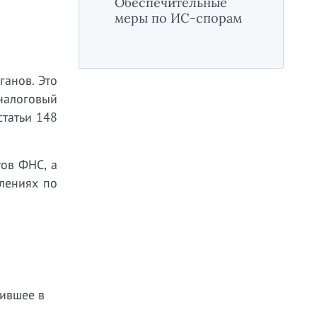
Обеспечительные
меры по ИС-спорам
ганов. Это
налоговый
статьи 148
тов ФНС, а
лениях по
пившее в