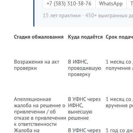
+7 (383) 310-38-76
WhatsApp
T
15 лет практики · 450+ выигранных де
Стадия обжалования
Куда подаётся
Срок пода
Возражения на акт
В ИФНС,
1 месяц со
проверки
проводившую
получения 
проверку
Апелляционная
В УФНС через
1 месяц со
жалоба на решение о
ИФНС,
вручения 
привлечении / об
вынесшую
отказе в привлечении
решение
к ответственности
Жалоба на
В УФНС через
1 год со д