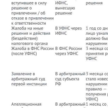
вступившее в силу
ИФНС,
решения
решение о
вынесшую
привлечении / об
решение
отказе в привлечении
к ответственности
Жалоба на иные
В УФНС через
1 год со дн
решения и действия
ИФНС
лицо узнал
(бездействие)
должно был
налогового органа
нарушении
Жалоба в ФНС России
В ФНС России
3 месяца с
(после УФНС)
через УФНС
принятия 
УФНС
Заявление в
В арбитражный
3 месяца со
арбитражный суд
суд субъекта
стало изве
первой инстанции
РФ
нарушении 
правило — 
получения
УФНС)
Апелляционная
В арбитражный
1 месяц со