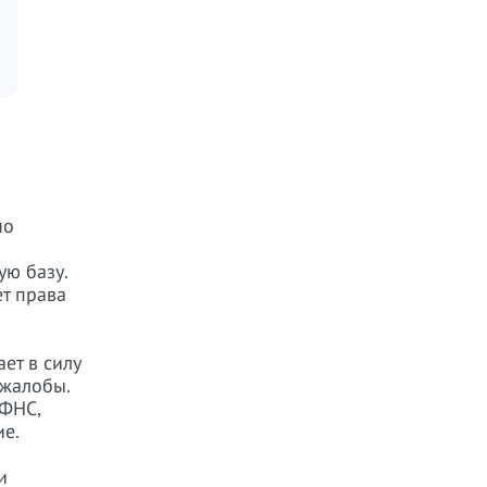
но
ую базу.
т права
ет в силу
 жалобы.
ИФНС,
е.
и