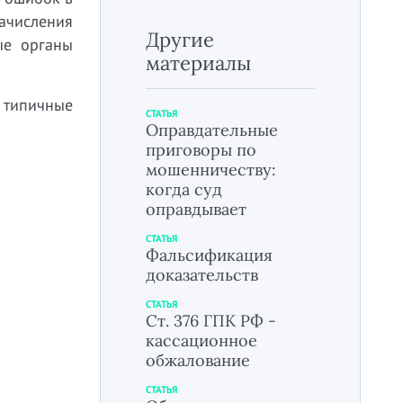
ачисления
Другие
ые органы
материалы
, типичные
СТАТЬЯ
Оправдательные
приговоры по
мошенничеству:
когда суд
оправдывает
СТАТЬЯ
Фальсификация
доказательств
СТАТЬЯ
Ст. 376 ГПК РФ -
кассационное
обжалование
СТАТЬЯ