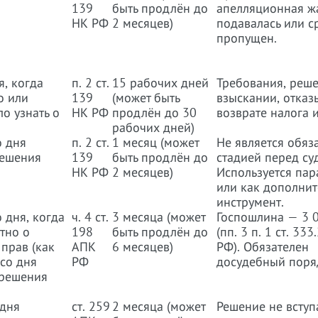
139
быть продлён до
апелляционная ж
НК РФ
2 месяцев)
подавалась или с
пропущен.
я, когда
п. 2 ст.
15 рабочих дней
Требования, реш
о или
139
(может быть
взыскании, отказ
о узнать о
НК РФ
продлён до 30
возврате налога и
рабочих дней)
о дня
п. 2 ст.
1 месяц (может
Не является обяз
решения
139
быть продлён до
стадией перед су
НК РФ
2 месяцев)
Используется пар
или как дополни
инструмент.
 дня, когда
ч. 4 ст.
3 месяца (может
Госпошлина — 3 0
стно о
198
быть продлён до
(пп. 3 п. 1 ст. 33
прав (как
АПК
6 месяцев)
РФ). Обязателен
со дня
РФ
досудебный поря
 решения
 дня
ст. 259
2 месяца (может
Решение не вступа