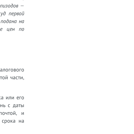
эпизодов —
уд первой
 подана на
не цен по
алогового
той части,
а или его
нь с даты
почтой, и
 срока на