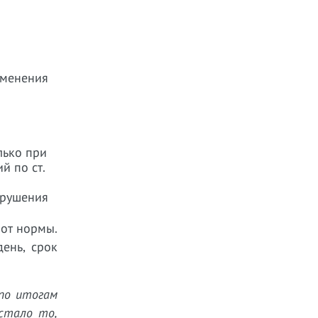
именения
лько при
й по ст.
арушения
 от нормы.
ень, срок
 по итогам
 стало то,