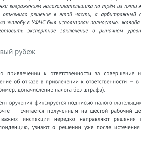
енки возражениям налогоплательщика по трём из пяти 
 отменило решение в этой части, а арбитражный с
ую жалобу в УФНС был использован полностью: жалоба
дготовить экспертное заключение о рыночном уров
рвый рубеж
о привлечении к ответственности за совершение н
ние об отказе в привлечении к ответственности — в 
ример, доначисление налога без штрафа).
ент вручения фиксируется подписью налогоплательщик
очте — считается полученным на шестой рабочий де
 важно: инспекции нередко направляют решения 
понденцию, узнают о решении уже после истечения