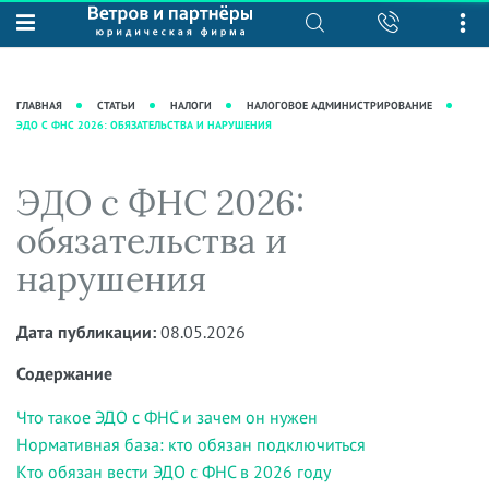
О нас
Юридические услуги
База знаний
Журнал "Секреты арбитражной
Подробнее о нас
Ведение судебных дел
ГЛАВНАЯ
СТАТЬИ
НАЛОГИ
НАЛОГОВОЕ АДМИНИСТРИРОВАНИЕ
практики"
ЭДО С ФНС 2026: ОБЯЗАТЕЛЬСТВА И НАРУШЕНИЯ
Рекомендации
Интеллектуальная собственность
Статьи
Награды и рейтинги
Корпоративная практика
Новости
ЭДО с ФНС 2026:
Преимущества юридической
Налоговая практика
фирмы
Аудиоподкасты
обязательства и
Сопровождение бизнеса
Кейсы
Видеоподкасты
нарушения
Ведение уголовных дел
Вакансии
Справочная
Защита активов
Вопросы-ответы
Дата публикации:
08.05.2026
Ведение дел о банкротстве
Вебинары и семинары
Содержание
Прямые эфиры
Что такое ЭДО с ФНС и зачем он нужен
Нормативная база: кто обязан подключиться
Кто обязан вести ЭДО с ФНС в 2026 году