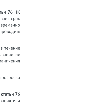
атьи 76 НК
вает срок
новременно
проводить
в течение
ование не
раничения
просрочка
 статьи 76
вания или