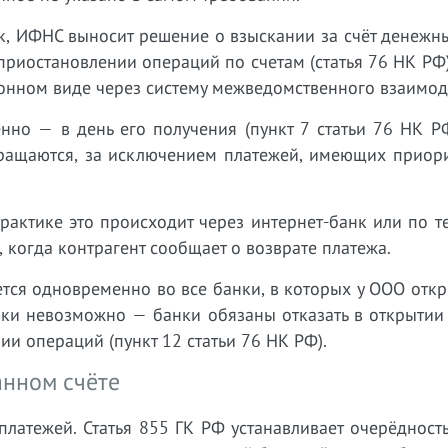
, ИФНС выносит решение о взыскании за счёт денежн
приостановлении операций по счетам (статья 76 НК РФ
ронном виде через систему межведомственного взаимод
но — в день его получения (пункт 7 статьи 76 НК РФ
кращаются, за исключением платежей, имеющих приори
актике это происходит через интернет-банк или по 
 когда контрагент сообщает о возврате платежа.
ся одновременно во все банки, в которых у ООО откр
вки невозможно — банки обязаны отказать в открытии
и операций (пункт 12 статьи 76 НК РФ).
анном счёте
платежей. Статья 855 ГК РФ устанавливает очерёдност