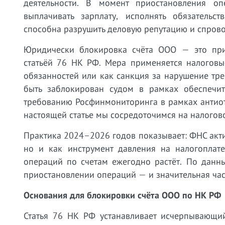
деятельности. В момент приостановления оп
выплачивать зарплату, исполнять обязательс
способна разрушить деловую репутацию и спрово
Юридически блокировка счёта ООО — это при
статьёй 76 НК РФ. Мера применяется налоговы
обязанностей или как санкция за нарушение тр
быть заблокирован судом в рамках обеспечи
требованию Росфинмониторинга в рамках антио
настоящей статье мы сосредоточимся на налогов
Практика 2024–2026 годов показывает: ФНС акти
но и как инструмент давления на налогоплат
операций по счетам ежегодно растёт. По данн
приостановлении операций — и значительная час
Основания для блокировки счёта ООО по НК РФ
Статья 76 НК РФ устанавливает исчерпывающий