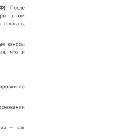
Ф).
После
ры, в том
 полагать,
ые взносы
ия, что и
ировки по
основании
ния — как