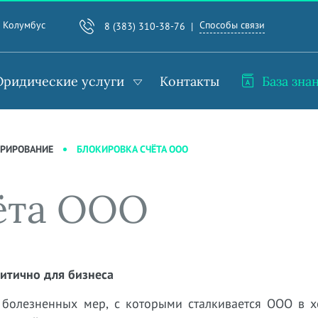
Способы связи
. Колумбус
8 (383) 310-38-76
ридические услуги
Контакты
База зна
БЛОКИРОВКА СЧЁТА ООО
ТРИРОВАНИЕ
ёта ООО
ритично для бизнеса
 болезненных мер, с которыми сталкивается ООО в х