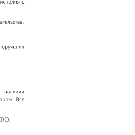
 исполнять
тельства.
 поручения
и наличии
аном. Все
ФО,