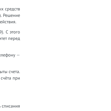
ых средств
). Решение
ействия.
). С этого
тет перед
телефону —
ыты счета.
 счёта при
ь списания