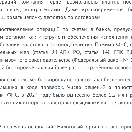
ераций компания теряет возможность платить пос
тва перед контрагентами. Даже кратковременная б
цировать цепочку дефолтов по договорам.
остановление операций по счетам в банке, предус
м органом как инструмент обеспечения исполнения 
ебований налогового законодательства. Помимо ФНС, 
тельных мер (статья 90 АПК РФ, статья 140 ГПК Р
тмывочного законодательства (Федеральный закон № 1
ой блокировке как наиболее распространённом основа
вно использует блокировку не только как обеспечител
ельщика в ходе проверок. Число решений о приост
ым ФНС, в 2024 году было вынесено более 1,2 млн 
ть из них оспорена налогоплательщиками как незаконн
 перечень оснований. Налоговый орган вправе прио