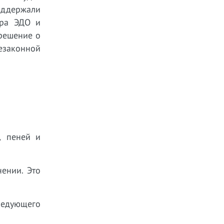
оддержали
ора ЭДО и
 решение о
езаконной
, пеней и
ении. Это
ледующего