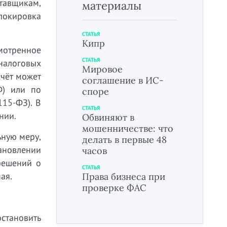
тавщикам,
материалы
локировка
СТАТЬЯ
Кипр
мотренное
СТАТЬЯ
налоговых
Мировое
счёт может
соглашение в ИС-
Ф) или по
споре
15-ФЗ). В
СТАТЬЯ
нии.
Обвиняют в
мошенничестве: что
ьную меру,
делать в первые 48
ановлении
часов
решений о
СТАТЬЯ
ая.
Права бизнеса при
проверке ФАС
становить