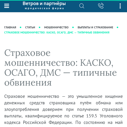
О нас
Юридические услуги
База знаний
Журнал "Секреты арбитражной
Подробнее о нас
Ведение судебных дел
ГЛАВНАЯ
СТАТЬИ
МОШЕННИЧЕСТВО
ВЫПЛАТЫ И СТРАХОВАНИЕ
практики"
СТРАХОВОЕ МОШЕННИЧЕСТВО: КАСКО, ОСАГО, ДМС — ТИПИЧНЫЕ ОБВИНЕНИЯ
Рекомендации
Интеллектуальная собственность
Статьи
Награды и рейтинги
Корпоративная практика
Новости
Страховое
Преимущества юридической
Налоговая практика
фирмы
Аудиоподкасты
мошенничество: КАСКО,
Сопровождение бизнеса
Кейсы
Видеоподкасты
ОСАГО, ДМС — типичные
Ведение уголовных дел
Вакансии
Справочная
Защита активов
обвинения
Вопросы-ответы
Ведение дел о банкротстве
Вебинары и семинары
Страховое мошенничество — это умышленное хищение
денежных средств страховщика путём обмана или
Прямые эфиры
злоупотребления доверием при получении страховой
выплаты, квалифицируемое по статье 159.5 Уголовного
кодекса Российской Федерации. По состоянию на май