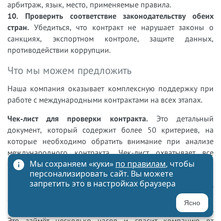
арбитраж, язык, место, применяемые правила.
10. Проверить соответствие законодательству обеих
стран.
Убедиться, что контракт не нарушает законы о
санкциях, экспортном контроле, защите данных,
противодействии коррупции.
Что мы можем предложить
Наша компания оказывает комплексную поддержку при
работе с международными контрактами на всех этапах.
Чек-лист для проверки контракта.
Это детальный
документ, который содержит более 50 критериев, на
которые необходимо обратить внимание при анализе
международного контракта. Чек-лист охватывает все
Мы сохраняем «куки»
по правилам
, чтобы
основные риски: применимое право и юрисдикцию,
персонализировать сайт. Вы можете
качество и гарантии, платежи и валютные риски, форс-
запретить это в настройках браузера
мажор и множество других вопросов. Вы можете
запросить чек-лист и самостоятельно проверить ваш
Ясно
контракт, или мы можем провести такую проверку за вас.
Это займёт несколько часов и спасит компанию от