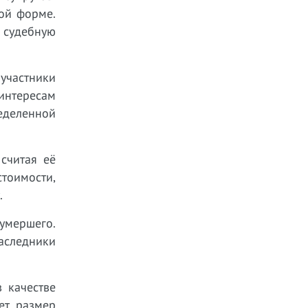
ой форме.
 судебную
 участники
интересам
ределенной
считая её
тоимости,
.
 умершего.
Наследники
 качестве
ет размер