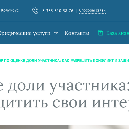
Способы связи
. Колумбус
8-383-310-38-76
ридические услуги
Контакты
База зна
ОР ПО ОЦЕНКЕ ДОЛИ УЧАСТНИКА: КАК РАЗРЕШИТЬ КОНФЛИКТ И ЗАЩ
 доли участника
щитить свои инт