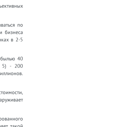
бъективных
ваться по
и бизнеса
ках в 2-5
ибылью 40
 5) - 200
иллионов.
тоимости,
аруживает
рованного
яет такой