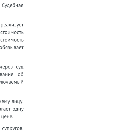
 Судебная
реализует
стоимость
 стоимость
 обязывает
через суд
ование об
ключаемый
нему лицу.
гает одну
 цене.
 супругов.