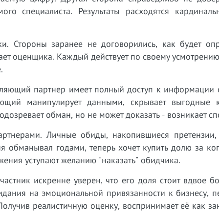
ого специалиста. Результаты расходятся кардиналь
ки. Стороны заранее не договорились, как будет опр
ает оценщика. Каждый действует по своему усмотрению
.
ляющий партнер имеет полный доступ к информации о
яющий манипулирует данными, скрывает выгодные к
дозревает обман, но не может доказать - возникает сп
ртнерами. Личные обиды, накопившиеся претензии,
я обманывал годами, теперь хочет купить долю за ко
ения уступают желанию "наказать" обидчика.
астник искренне уверен, что его доля стоит вдвое б
идания на эмоциональной привязанности к бизнесу, п
Получив реалистичную оценку, воспринимает её как з