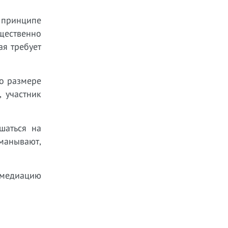
 принципе
щественно
ая требует
 о размере
 участник
шаться на
бманывают,
, медиацию