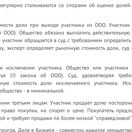
гулярно сталкиваются со спорами об оценке долей.
имости доли при выходе участника из ООО. Участник 
б ООО). Общество обязано выплатить действительную 
 участник обращается в суд с требованием определить
зу, эксперт определяет рыночную стоимость доли, суд
и исключении участника. Общество или участники 
атья 10 закона об ООО). Суд, удовлетворяя треб
пную стоимость доли исключаемого участника. Ис
 общество - в минимальной.
ении третьим лицам. Участник продает долю посторон
право покупки, но спорят о цене. Покупатель предла
ой и требуют продажи по более низкой "справедливой"
пругов. Доля в бизнесе - совместно нажитое имущество