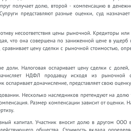
упруг получает долю, второй - компенсацию в денежн
Супруги представляют разные оценки, суд назначает
мотиву несоответствия цены рыночной. Кредиторы или
дая, что она совершена по заниженной цене в ущерб 
д сравнивает цену сделки с рыночной стоимостью, оп
е доли. Налоговая оспаривает цену сделки с долей, 
начисляет НДФЛ продавцу исходя из рыночной с
 оспаривает доначисление, представляет свою оценку
едовании. Несколько наследников претендуют на долю
омпенсация. Размер компенсации зависит от оценки. 
ртизу.
авный капитал. Участник вносит долю в другом ООО в
действующего общества. Стоимость вклада определя