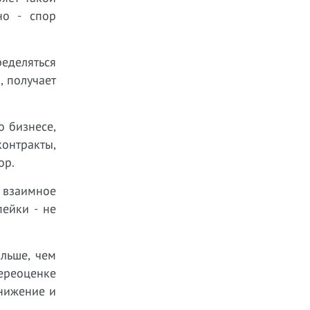
но - спор
еделяться
, получает
 бизнесе,
онтракты,
ор.
 взаимное
пейки - не
ольше, чем
ереоценке
анижение и