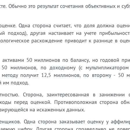
те. Обычно это результат сочетания объективных и су
ценке. Одна сторона считает, что доля должна оцени
ый подход), другая настаивает на учете прибыльност
дологическое расхождение приводит к разнице в оцен
 активами 50 миллионов по балансу, но годовой пр
 50 миллионов, по доходному (с мультипликатором
методу получит 12,5 миллионов, по второму - 50 м
й им подход.
ностью. Сторона, заинтересованная в занижении с
сходы перед оценкой. Противоположная сторона обн
азирующейся на искаженных данных.
енщиков. Одна сторона заказывает оценку у аффили
елаемую цифру. Другая сторона справедливо не довер