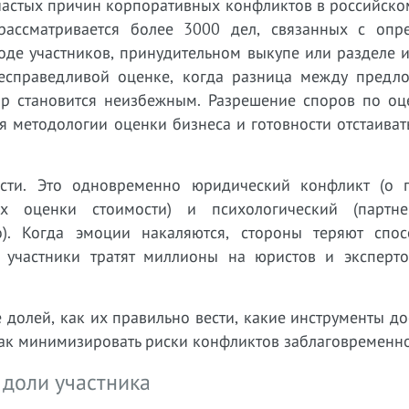
 частых причин корпоративных конфликтов в российско
рассматривается более 3000 дел, связанных с опр
оде участников, принудительном выкупе или разделе 
есправедливой оценке, когда разница между предл
р становится неизбежным. Разрешение споров по оц
я методологии оценки бизнеса и готовности отстаива
ости. Это одновременно юридический конфликт (о 
х оценки стоимости) и психологический (партн
). Когда эмоции накаляются, стороны теряют спос
я, участники тратят миллионы на юристов и эксперто
 долей, как их правильно вести, какие инструменты д
 как минимизировать риски конфликтов заблаговременно
доли участника