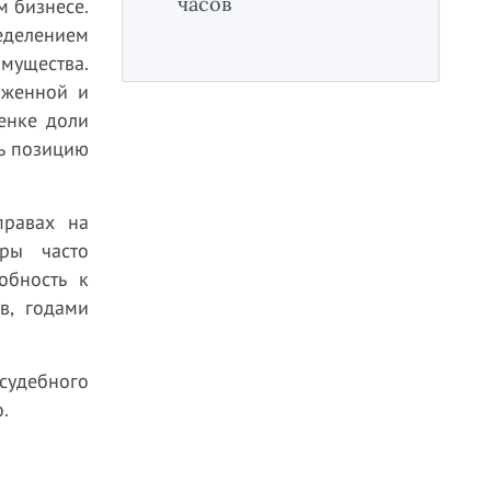
часов
м бизнесе.
еделением
имущества.
оженной и
енке доли
ть позицию
правах на
еры часто
обность к
в, годами
осудебного
.