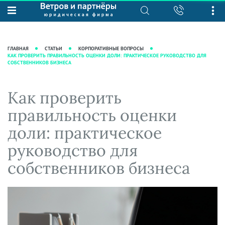
О нас
Юридические услуги
База знаний
Журнал "Секреты арбитражной
Подробнее о нас
Ведение судебных дел
ГЛАВНАЯ
СТАТЬИ
КОРПОРАТИВНЫЕ ВОПРОСЫ
практики"
КАК ПРОВЕРИТЬ ПРАВИЛЬНОСТЬ ОЦЕНКИ ДОЛИ: ПРАКТИЧЕСКОЕ РУКОВОДСТВО ДЛЯ
Рекомендации
Интеллектуальная собственность
СОБСТВЕННИКОВ БИЗНЕСА
Статьи
Награды и рейтинги
Корпоративная практика
Новости
Преимущества юридической
Налоговая практика
Как проверить
фирмы
Аудиоподкасты
Сопровождение бизнеса
правильность оценки
Кейсы
Видеоподкасты
Ведение уголовных дел
доли: практическое
Вакансии
Справочная
Защита активов
руководство для
Вопросы-ответы
Ведение дел о банкротстве
собственников бизнеса
Вебинары и семинары
Прямые эфиры