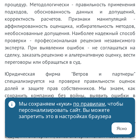
процедур. Методологически - правильность применения
подходов, обоснованность данных и допущений,
корректность расчетов. Признаки манипуляций -
аффилированность оценщика, избирательность методов,
необоснованные допущения. Наиболее надежный способ
проверки - профессиональная рецензия независимого
эксперта. При выявлении ошибок - не соглашаться на
сделку, заказать рецензию и альтернативную оценку, вести
переговоры или обращаться в суд.
Юридическая фирма "Ветров и партнеры"
специализируется на проверке правильности оценок
долей и защите прав собственников. Мы знаем, как
сохранить компанию без войны, выявить ошибки в
оценке, добиться справедливого результата.
Мы сохраняем «куки»
по правилам
, чтобы
персонализировать сайт. Вы можете
Наш опыт включает экспертную проверку отчетов об
запретить это в настройках браузера
оценке на соответствие стандартам и правильность
методологии, организацию профессиональных рецензий
Ясно
ведущими экспертами, заказ альтернативных независимых