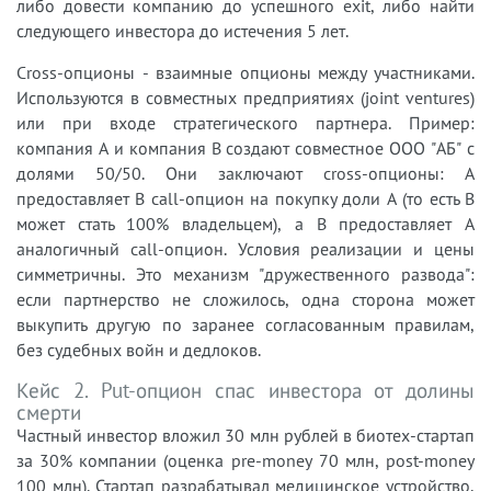
либо довести компанию до успешного exit, либо найти
следующего инвестора до истечения 5 лет.
Cross-опционы - взаимные опционы между участниками.
Используются в совместных предприятиях (joint ventures)
или при входе стратегического партнера. Пример:
компания A и компания B создают совместное ООО "АБ" с
долями 50/50. Они заключают cross-опционы: A
предоставляет B call-опцион на покупку доли A (то есть B
может стать 100% владельцем), а B предоставляет A
аналогичный call-опцион. Условия реализации и цены
симметричны. Это механизм "дружественного развода":
если партнерство не сложилось, одна сторона может
выкупить другую по заранее согласованным правилам,
без судебных войн и дедлоков.
Кейс 2. Put-опцион спас инвестора от долины
смерти
Частный инвестор вложил 30 млн рублей в биотех-стартап
за 30% компании (оценка pre-money 70 млн, post-money
100 млн). Стартап разрабатывал медицинское устройство,