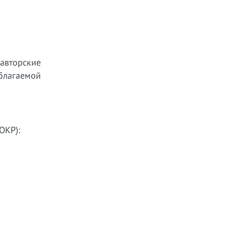
авторские
облагаемой
ОКР):