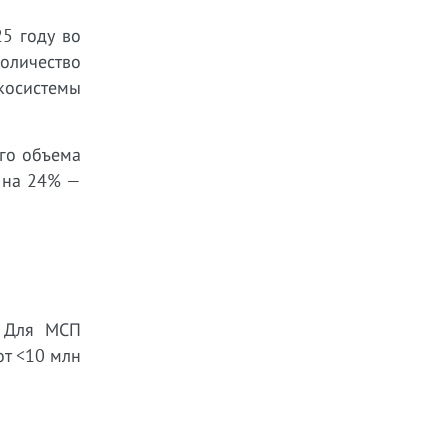
5 году во
оличество
косистемы
его объема
 на 24% —
. Для МСП
от <10 млн