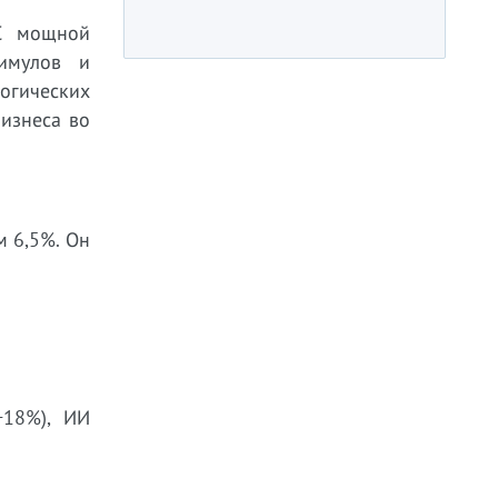
С мощной
тимулов и
огических
бизнеса во
м 6,5%. Он
+18%), ИИ