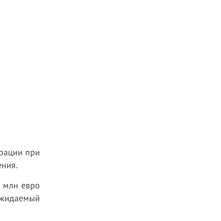
трации при
ения.
0 млн евро
 Ожидаемый