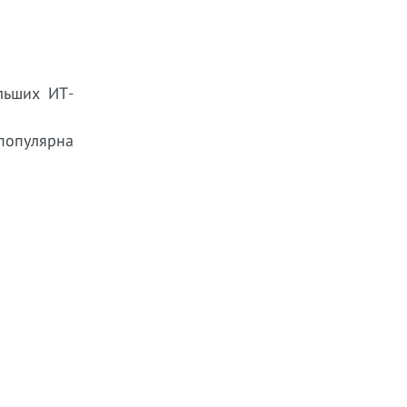
льших ИТ-
 популярна