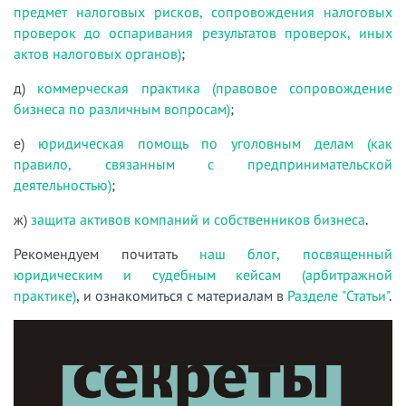
предмет налоговых рисков, сопровождения налоговых
проверок до оспаривания результатов проверок, иных
актов налоговых органов)
;
д)
коммерческая практика (правовое сопровождение
бизнеса по различным вопросам)
;
е)
юридическая помощь по уголовным делам (как
правило, связанным с предпринимательской
деятельностью)
;
ж)
защита активов компаний и собственников бизнеса
.
Рекомендуем почитать
наш блог, посвященный
юридическим и судебным кейсам (арбитражной
практике)
, и ознакомиться с материалам в
Разделе "Статьи"
.