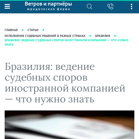
О нас
Юридические услуги
База знаний
Журнал "Секреты арбитражной
Подробнее о нас
Ведение судебных дел
ГЛАВНАЯ
СТАТЬИ
практики"
Рекомендации
Интеллектуальная собственность
ИСПОЛНЕНИЕ СУДЕБНЫХ РЕШЕНИЙ В РАЗНЫХ СТРАНАХ
БРАЗИЛИЯ
БРАЗИЛИЯ: ВЕДЕНИЕ СУДЕБНЫХ СПОРОВ ИНОСТРАННОЙ КОМПАНИЕЙ — ЧТО НУЖНО
Статьи
ЗНАТЬ
Награды и рейтинги
Корпоративная практика
Новости
Преимущества юридической
Налоговая практика
Бразилия: ведение
фирмы
Аудиоподкасты
Сопровождение бизнеса
Кейсы
Видеоподкасты
судебных споров
Ведение уголовных дел
Вакансии
Справочная
иностранной компанией
Защита активов
Вопросы-ответы
— что нужно знать
Ведение дел о банкротстве
Вебинары и семинары
Прямые эфиры