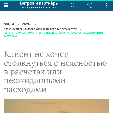
О нас
Юридические услуги
База знаний
Журнал "Секреты арбитражной
Подробнее о нас
Ведение судебных дел
ГЛАВНАЯ
СТАТЬИ
практики"
Рекомендации
Интеллектуальная собственность
CЛОЖНОСТИ ПРИ ВЫБОРЕ ЮРИСТА НА ВЕДЕНИЕ ДЕЛА В СУДЕ
КЛИЕНТ НЕ ХОЧЕТ СТОЛКНУТЬСЯ С НЕЯСНОСТЬЮ В РАСЧЕТАХ ИЛИ НЕОЖИДАННЫМИ
Статьи
РАСХОДАМИ
Награды и рейтинги
Корпоративная практика
Новости
Преимущества юридической
Налоговая практика
Клиент не хочет
фирмы
Аудиоподкасты
Сопровождение бизнеса
Кейсы
Видеоподкасты
столкнуться с неясностью
Ведение уголовных дел
Вакансии
Справочная
в расчетах или
Защита активов
Вопросы-ответы
неожиданными
Ведение дел о банкротстве
Вебинары и семинары
расходами
Прямые эфиры