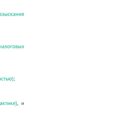
 взыскания
налоговых
остью)
;
ктике)
, и