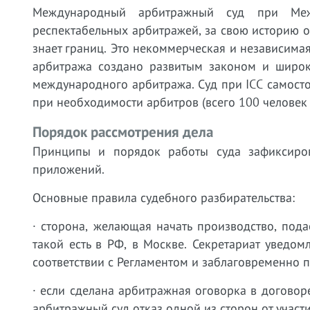
Международный арбитражный суд при Меж
респектабельных арбитражей, за свою историю о
знает границ. Это некоммерческая и независима
арбитража создано развитым законом и широк
международного арбитража. Суд при ICC самостоя
при необходимости арбитров (всего 100 человек 
Порядок рассмотрения дела
Принципы и порядок работы суда зафиксиро
приложений.
Основные правила судебного разбирательства:
· сторона, желающая начать производство, пода
такой есть в РФ, в Москве. Секретариат уведом
соответствии с Регламентом и заблаговременно 
· если сделана арбитражная оговорка в догово
арбитражный суд отказ одной из сторон от участи