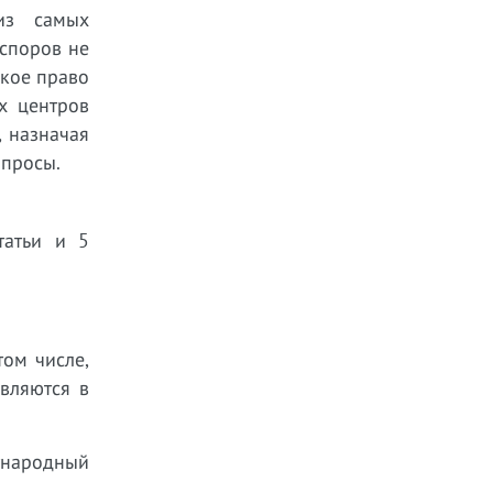
из самых
 споров не
ское право
х центров
, назначая
опросы.
татьи и 5
том числе,
авляются в
ународный