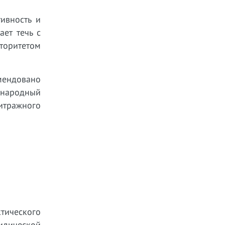
ивность и
ет течь с
торитетом
мендовано
ународный
итражного
тического
идической