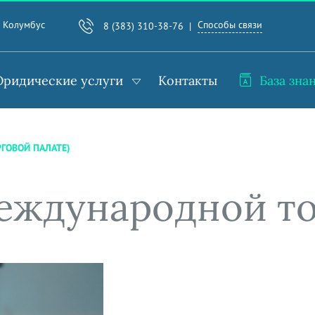
Способы связи
. Колумбус
8 (383) 310-38-76
ридические услуги
Контакты
База зна
ГОВОЙ ПАЛАТЕ)
Международной то