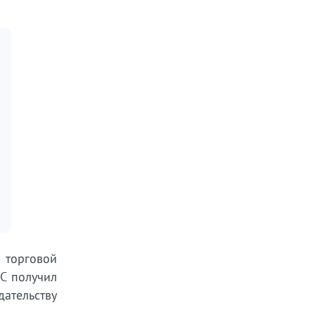
 торговой
CC получил
ательству