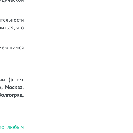
тельности
иться, что
имеющимся
и (в т.ч.
к, Москва,
Волгоград,
 по любым