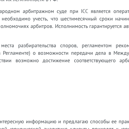
родном арбитражном суде при ICC является операт
 необходимо учесть, что шестимесячный сроки начина
олномочиях арбитров. Исполнимость гарантируется ав
места разбирательства споров, регламентом реко
ь в Регламенте) о возможности передачи дела в Межд
ствии возможно достижение соответствующего арб
 интересную информацию и предлагаю способы ее прак
нной юридической аналитике клиенты приходят к юр