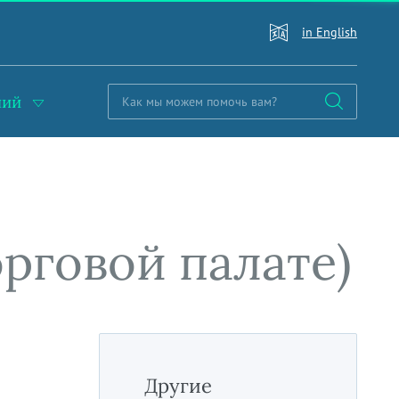
in English
ний
рговой палате)
Другие