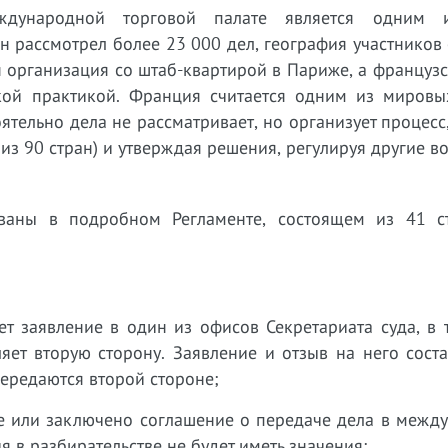
дународной торговой палате является одним 
н рассмотрел более 23 000 дел, география участников
я организация со штаб-квартирой в Париже, а француз
ой практикой. Франция считается одним из мировы
тельно дела не рассматривает, но организует процесс
из 90 стран) и утверждая решения, регулируя другие в
ваны в подробном Регламенте, состоящем из 41 с
ет заявление в один из офисов Секретариата суда, в 
ляет вторую сторону. Заявление и отзыв на него сост
передаются второй стороне;
ре или заключено соглашение о передаче дела в межд
я в разбирательстве не будет иметь значения;