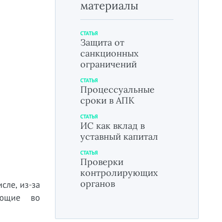
материалы
СТАТЬЯ
Защита от
санкционных
ограничений
СТАТЬЯ
Процессуальные
сроки в АПК
СТАТЬЯ
ИС как вклад в
уставный капитал
СТАТЬЯ
Проверки
контролирующих
органов
сле, из-за
ающие во