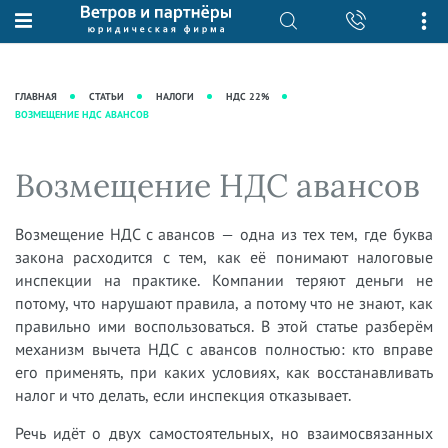
О нас
Юридические услуги
База знаний
Журнал "Секреты арбитражной
Подробнее о нас
Ведение судебных дел
ГЛАВНАЯ
СТАТЬИ
НАЛОГИ
НДС 22%
практики"
ВОЗМЕЩЕНИЕ НДС АВАНСОВ
Рекомендации
Интеллектуальная собственность
Статьи
Награды и рейтинги
Корпоративная практика
Новости
Возмещение НДС авансов
Преимущества юридической
Налоговая практика
фирмы
Аудиоподкасты
Сопровождение бизнеса
Возмещение НДС с авансов — одна из тех тем, где буква
Кейсы
Видеоподкасты
Ведение уголовных дел
закона расходится с тем, как её понимают налоговые
Вакансии
Справочная
Защита активов
инспекции на практике. Компании теряют деньги не
Вопросы-ответы
потому, что нарушают правила, а потому что не знают, как
Ведение дел о банкротстве
правильно ими воспользоваться. В этой статье разберём
Вебинары и семинары
механизм вычета НДС с авансов полностью: кто вправе
Прямые эфиры
его применять, при каких условиях, как восстанавливать
налог и что делать, если инспекция отказывает.
Речь идёт о двух самостоятельных, но взаимосвязанных