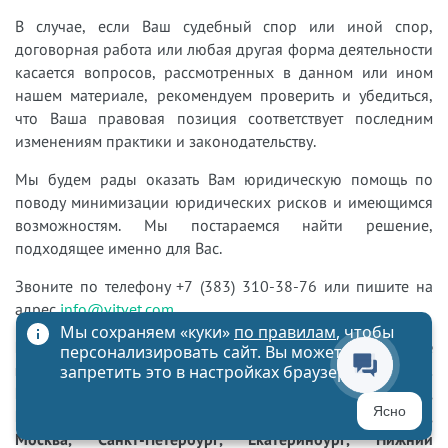
В случае, если Ваш судебный спор или иной спор,
договорная работа или любая другая форма деятельности
касается вопросов, рассмотренных в данном или ином
нашем материале, рекомендуем проверить и убедиться,
что Ваша правовая позиция соответствует последним
изменениям практики и законодательству.
Мы будем рады оказать Вам юридическую помощь по
поводу минимизации юридических рисков и имеющимся
возможностям. Мы постараемся найти решение,
подходящее именно для Вас.
Звоните по телефону +7 (383) 310-38-76 или пишите на
адрес
info@vitvet.com
.
Мы сохраняем «куки»
по правилам
, чтобы
Наша юридическая компания оказывает различные
персонализировать сайт. Вы можете
юридические услуги в разных городах России (в т.ч.
запретить это в настройках браузера
Новосибирск, Томск, Омск, Барнаул, Красноярск,
Ясно
Кемерово, Новокузнецк, Иркутск, Чита, Владивосток,
Москва, Санкт-Петербург, Екатеринбург, Нижний