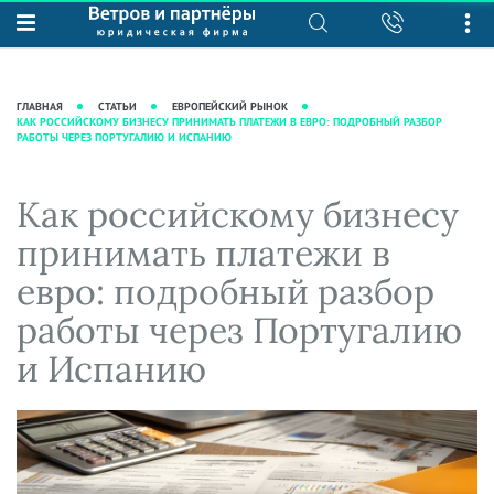
О нас
Юридические услуги
База знаний
Журнал "Секреты арбитражной
Подробнее о нас
Ведение судебных дел
ГЛАВНАЯ
СТАТЬИ
ЕВРОПЕЙСКИЙ РЫНОК
практики"
КАК РОССИЙСКОМУ БИЗНЕСУ ПРИНИМАТЬ ПЛАТЕЖИ В ЕВРО: ПОДРОБНЫЙ РАЗБОР
Рекомендации
Интеллектуальная собственность
РАБОТЫ ЧЕРЕЗ ПОРТУГАЛИЮ И ИСПАНИЮ
Статьи
Награды и рейтинги
Корпоративная практика
Новости
Преимущества юридической
Налоговая практика
Как российскому бизнесу
фирмы
Аудиоподкасты
Сопровождение бизнеса
принимать платежи в
Кейсы
Видеоподкасты
Ведение уголовных дел
евро: подробный разбор
Вакансии
Справочная
Защита активов
работы через Португалию
Вопросы-ответы
Ведение дел о банкротстве
и Испанию
Вебинары и семинары
Прямые эфиры