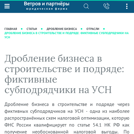
О нас
Юридические услуги
База знаний
Журнал "Секреты арбитражной
Подробнее о нас
Ведение судебных дел
ГЛАВНАЯ
СТАТЬИ
ДРОБЛЕНИЕ БИЗНЕСА
ОТРАСЛИ
практики"
ДРОБЛЕНИЕ БИЗНЕСА В СТРОИТЕЛЬСТВЕ И ПОДРЯДЕ: ФИКТИВНЫЕ СУБПОДРЯДЧИКИ НА
Рекомендации
Интеллектуальная собственность
УСН
Статьи
Награды и рейтинги
Корпоративная практика
Новости
Преимущества юридической
Налоговая практика
Дробление бизнеса в
фирмы
Аудиоподкасты
Сопровождение бизнеса
строительстве и подряде:
Кейсы
Видеоподкасты
Ведение уголовных дел
фиктивные
Вакансии
Справочная
Защита активов
субподрядчики на УСН
Вопросы-ответы
Ведение дел о банкротстве
Вебинары и семинары
Дробление бизнеса в строительстве и подряде через
Прямые эфиры
фиктивных субподрядчиков на УСН - одна из наиболее
распространённых схем налоговой оптимизации, которую
ФНС России квалифицирует по статье 54.1 НК РФ как
получение необоснованной налоговой выгоды. По