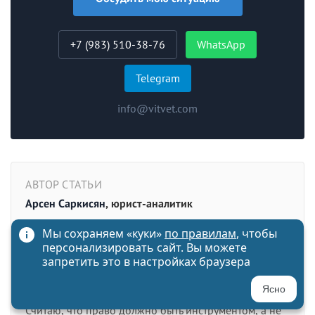
+7 (983) 510-38-76
WhatsApp
Telegram
info@vitvet.com
АВТОР СТАТЬИ
Арсен Саркисян
, юрист-аналитик
Разбираю судебную практику, нормы и тонкие места
Мы сохраняем «куки»
по правилам
, чтобы
законодательства так, чтобы ими можно было
персонализировать сайт. Вы можете
пользоваться в работе, а не только цитировать. Пишу
запретить это в настройках браузера
про споры, налоги, договоры и правоприменение -
Ясно
без воды, с выводами и алгоритмами действий.
Считаю, что право должно быть инструментом, а не