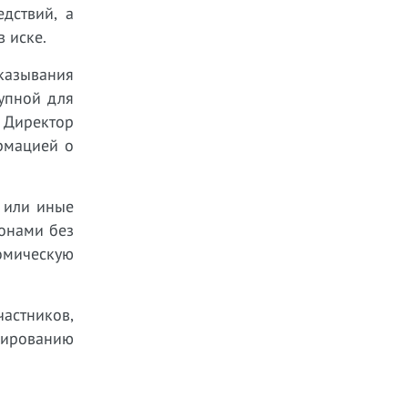
дствий, а
в иске.
оказывания
рупной для
. Директор
ормацией о
 или иные
онами без
омическую
астников,
мированию