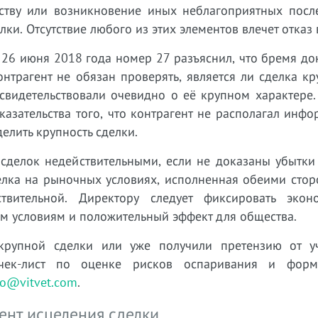
тву или возникновение иных неблагоприятных после
ки. Отсутствие любого из этих элементов влечет отказ 
 26 июня 2018 года номер 27 разъяснил, что бремя д
онтрагент не обязан проверять, является ли сделка к
 свидетельствовали очевидно о её крупном характере
казательства того, что контрагент не располагал инф
елить крупность сделки.
 сделок недействительными, если не доказаны убытки
елка на рыночных условиях, исполненная обеими стор
твительной. Директору следует фиксировать экон
ым условиям и положительный эффект для общества.
крупной сделки или уже получили претензию от уч
 чек-лист по оценке рисков оспаривания и фор
fo@vitvet.com
.
нт исцеления сделки