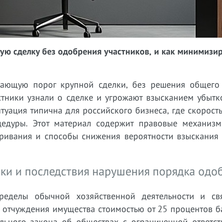
ую сделку без одобрения участников, и как минимизи
шающую порог крупной сделки, без решения общего
астники узнали о сделке и угрожают взысканием убытк
туация типична для российского бизнеса, где скорост
цедуры. Этот материал содержит правовые механиз
аривания и способы снижения вероятности взыскания 
ки и последствия нарушения порядка одо
ределы обычной хозяйственной деятельности и св
 отчуждения имущества стоимостью от 25 процентов б
ального закона об обществах с ограниченной ответст