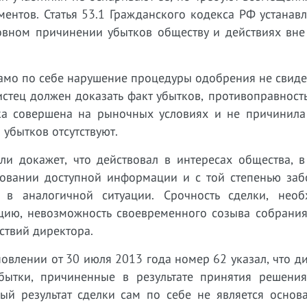
ентов. Статья 53.1 Гражданского кодекса РФ устанавл
новном причинении убытков обществу и действиях вне
амо по себе нарушение процедуры одобрения не свиде
стец должен доказать факт убытков, противоправност
лка совершена на рыночных условиях и не причинила
убытков отсутствуют.
сли докажет, что действовал в интересах общества, 
новании доступной информации и с той степенью забо
в аналогичной ситуации. Срочность сделки, необ
цию, невозможность своевременного созыва собрания 
ствий директора.
влении от 30 июля 2013 года номер 62 указал, что д
бытки, причиненные в результате принятия решения
ный результат сделки сам по себе не является основ