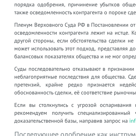
порядка одобрения, причинение убытков общес
также осведомленность контрагента о пороке сдел
Пленум Верховного Суда РФ в Постановлении от
осведомленности контрагента лежит на истце. К
другой стороны, если обстоятельства сделки не
может использовать этот подход, представляя до
балансовых показателях общества и не мог опред
Суды последовательно отказывают в признании
неблагоприятные последствия для общества. Сд
претензий, крайне редко признается недейс
обоснованность сделки, её соответствие рыночн
Если вы столкнулись с угрозой оспаривания 
рекомендуем получить специализированный
доказательственной базы, направив запрос на
in
Последующее одобрение как инструме