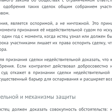
ого одобрения таких сделок общим собранием участ
авом.
ния, является оспоримой, а не ничтожной. Это прин
 момента признания её недействительной судом по иск
т один год с момента, когда истец узнал или должен бы
ока участниками лишает их права оспорить сделку, ч
ора.
ля признания сделки недействительной доказать, что 
брения. Если контрагент действовал добросовестно 
 суд откажет в признании сделки недействительной
существенный барьер для оспаривания и расширяет во
тельной и механизмы защиты
тец должен доказать совокупность обстоятельств: 