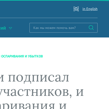
in English
ний
И ОСПАРИВАНИЯ И УБЫТКОВ
и подписал
участников, и
аривания и