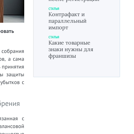
СТАТЬЯ
Контрафакт и
параллельный
импорт
ровать
СТАТЬЯ
Какие товарные
знаки нужны для
 собрания
франшизы
ов, а сама
ь принятия
мы защиты
убытков с
брения
язанная с
алансовой
венностью