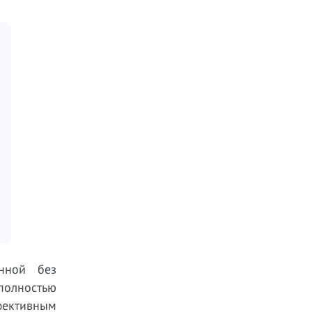
енной без
полностью
фективным