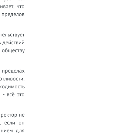
ивает, что
 пределов
тельствует
ь действий
 обществу
в пределах
тливости,
ходимость
- всё это
иректор не
, если он
анием для