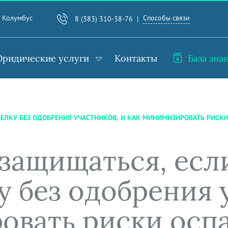
Способы связи
. Колумбус
8 (383) 310-38-76
ридические услуги
Контакты
База зна
ЕЛКУ БЕЗ ОДОБРЕНИЯ УЧАСТНИКОВ, И КАК МИНИМИЗИРОВАТЬ РИСК
 защищаться, есл
 без одобрения 
овать риски осп