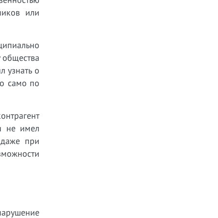
ников или
ципиально
у общества
л узнать о
то само по
контрагент
и не имел
 даже при
зможности
нарушение