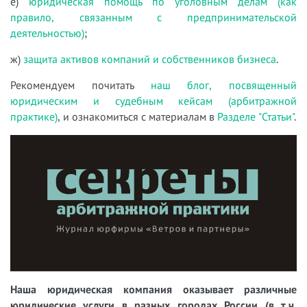
е)
юридическая помощь по уголовным делам (как
правило, связанным с предпринимательской
деятельностью)
;
ж)
защита активов компаний и собственников бизнеса
.
Рекомендуем почитать
наш блог, посвященный
юридическим и судебным кейсам (арбитражной
практике)
, и ознакомиться с материалам в
Разделе "Статьи"
.
Наша юридическая компания оказывает различные
юридические услуги в разных городах России (в т.ч.