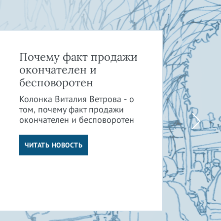
Почему факт продажи
Ка
окончателен и
и 
бесповоротен
пр
су
Колонка Виталия Ветрова - о
от
том, почему факт продажи
окончателен и бесповоротен
Кол
том
от 
ЧИТАТЬ НОВОСТЬ
су
отв
Ч