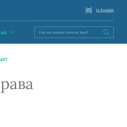
in English
ний
ЪЕКТ
права