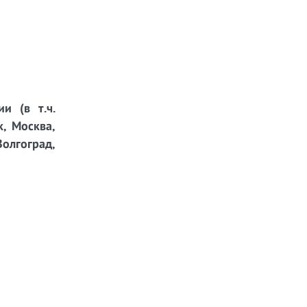
и (в т.ч.
к, Москва,
Волгоград,