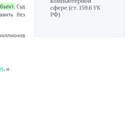
компьютерной
бъект.
Суд
сфере (ст. 159.6 УК
авить без
РФ)
миллионов
е)
, и