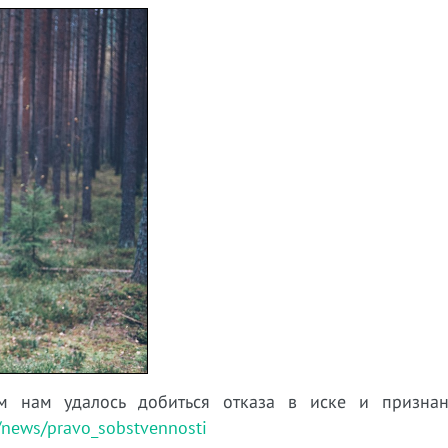
м нам удалось добиться отказа в иске и призна
t/news/pravo_sobstvennosti