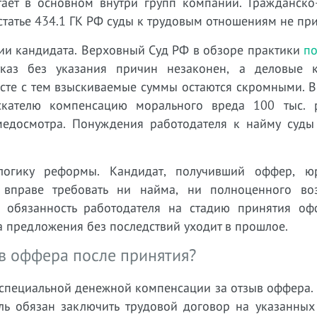
тает в основном внутри групп компаний. Гражданско
татье 434.1 ГК РФ суды к трудовым отношениям не пр
ции кандидата. Верховный Суд РФ в обзоре практики
по
каз без указания причин незаконен, а деловые к
есте с тем взыскиваемые суммы остаются скромными. 
скателю компенсацию морального вреда 100 тыс. 
едосмотра. Понуждения работодателя к найму суды
 логику реформы. Кандидат, получивший оффер, ю
 вправе требовать ни найма, ни полноценного во
я обязанность работодателя на стадию принятия оф
а предложения без последствий уходит в прошлое.
ыв оффера после принятия?
 специальной денежной компенсации за отзыв оффера.
ль обязан заключить трудовой договор на указанных 