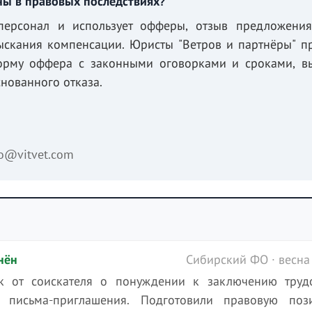
ны в правовых последствиях?
персонал и использует офферы, отзыв предложения
ыскания компенсации. Юристы "Ветров и партнёры" п
форму оффера с законными оговорками и сроками, в
нованного отказа.
fo@vitvet.com
нён
Сибирский ФО · весна
к от соискателя о понуждении к заключению труд
 письма-приглашения. Подготовили правовую поз