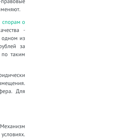
-правовые
именяют.
 спорам о
ачества -
В одном из
рублей за
 по таким
ридически
змещения.
фера. Для
 Механизм
условиях.