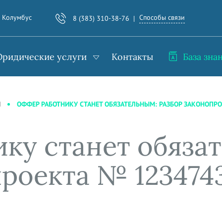
Способы связи
. Колумбус
8 (383) 310-38-76
ридические услуги
Контакты
База зна
ОФФЕР РАБОТНИКУ СТАНЕТ ОБЯЗАТЕЛЬНЫМ: РАЗБОР ЗАКОНОПРО
И
ку станет обяза
проекта № 123474