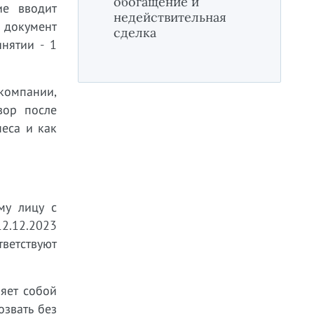
обогащение и
ие вводит
недействительная
 документ
сделка
нятии - 1
компании,
вор после
еса и как
му лицу с
12.12.2023
тветствуют
яет собой
озвать без