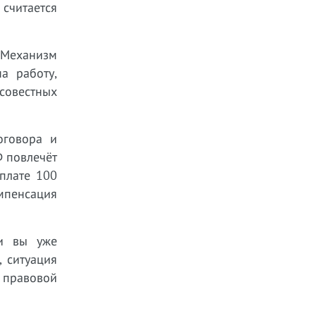
считается
 Механизм
а работу,
совестных
оговора и
Ф повлечёт
плате 100
омпенсация
ли вы уже
, ситуация
а правовой