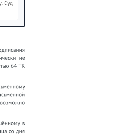
. Суд
одписания
ически не
атью 64 ТК
сьменному
письменной
невозможно
шённому в
яца со дня