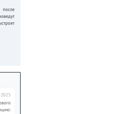
 после
роведут
ыстроят
 2025
ового
ицию: