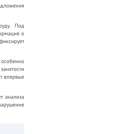
едложения
руду. Под
ормация о
фиксирует
, особенно
 занятости
т впервые
т анализа
нарушение