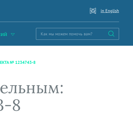
in English
ний
ЕКТА № 1234743-8
тельным:
3-8