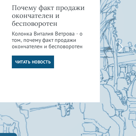
Почему факт продажи
Ка
окончателен и
и 
бесповоротен
пр
су
Колонка Виталия Ветрова - о
от
том, почему факт продажи
окончателен и бесповоротен
Кол
том
от 
ЧИТАТЬ НОВОСТЬ
су
отв
Ч