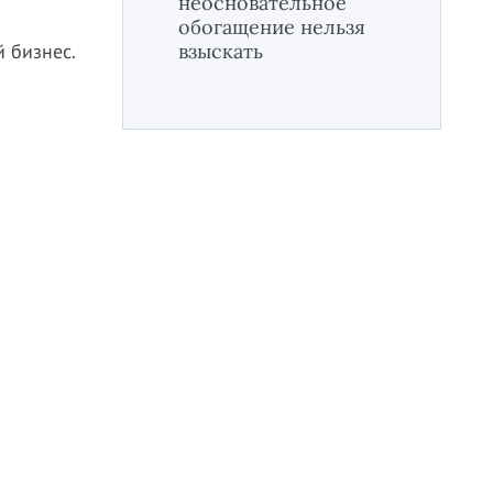
неосновательное
обогащение нельзя
й бизнес.
взыскать