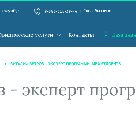
Способы связи
. Колумбус
8-383-310-38-76
ридические услуги
Контакты
База зна
ВИТАЛИЙ ВЕТРОВ - ЭКСПЕРТ ПРОГРАММЫ MBA STUDENTS
И
в - эксперт про