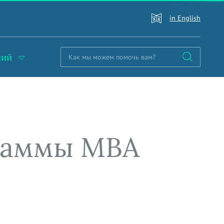
in English
ний
граммы MBA