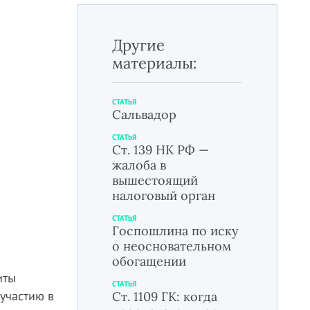
Другие
материалы:
СТАТЬЯ
Сальвадор
СТАТЬЯ
Ст. 139 НК РФ —
жалоба в
вышестоящий
налоговый орган
СТАТЬЯ
Госпошлина по иску
о неосновательном
обогащении
иты
СТАТЬЯ
участию в
Ст. 1109 ГК: когда