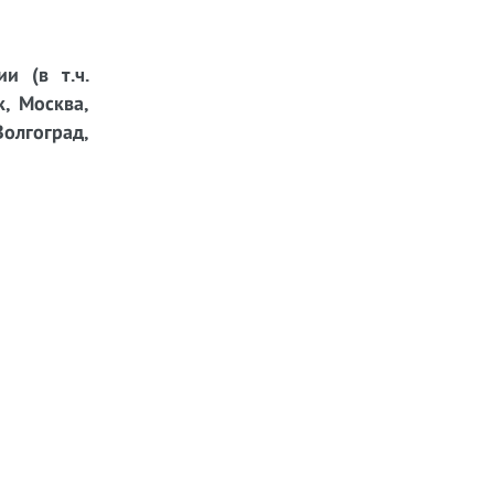
и (в т.ч.
к, Москва,
Волгоград,