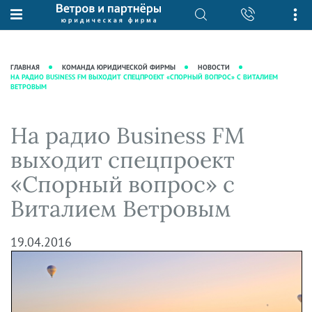
О нас
Юридические услуги
База знаний
Журнал "Секреты арбитражной
Подробнее о нас
Ведение судебных дел
ГЛАВНАЯ
КОМАНДА ЮРИДИЧЕСКОЙ ФИРМЫ
НОВОСТИ
практики"
НА РАДИО BUSINESS FM ВЫХОДИТ СПЕЦПРОЕКТ «СПОРНЫЙ ВОПРОС» С ВИТАЛИЕМ
Рекомендации
Интеллектуальная собственность
ВЕТРОВЫМ
Статьи
Награды и рейтинги
Корпоративная практика
Новости
Преимущества юридической
Налоговая практика
На радио Business FM
фирмы
Аудиоподкасты
Сопровождение бизнеса
выходит спецпроект
Кейсы
Видеоподкасты
Ведение уголовных дел
«Спорный вопрос» с
Вакансии
Справочная
Защита активов
Виталием Ветровым
Вопросы-ответы
Ведение дел о банкротстве
Вебинары и семинары
19.04.2016
Прямые эфиры