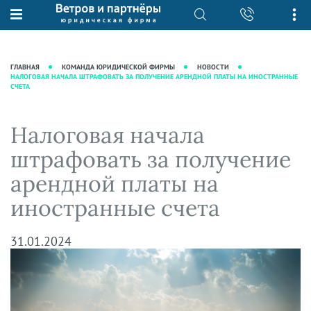
О нас
Юридические услуги
База знаний
Журнал "Секреты арбитражной
Подробнее о нас
Ведение судебных дел
ГЛАВНАЯ
КОМАНДА ЮРИДИЧЕСКОЙ ФИРМЫ
НОВОСТИ
практики"
НАЛОГОВАЯ НАЧАЛА ШТРАФОВАТЬ ЗА ПОЛУЧЕНИЕ АРЕНДНОЙ ПЛАТЫ НА ИНОСТРАННЫЕ
Рекомендации
Интеллектуальная собственность
СЧЕТА
Статьи
Награды и рейтинги
Корпоративная практика
Новости
Преимущества юридической
Налоговая практика
Налоговая начала
фирмы
Аудиоподкасты
Сопровождение бизнеса
штрафовать за получение
Кейсы
Видеоподкасты
Ведение уголовных дел
арендной платы на
Вакансии
Справочная
Защита активов
иностранные счета
Вопросы-ответы
Ведение дел о банкротстве
Вебинары и семинары
31.01.2024
Прямые эфиры