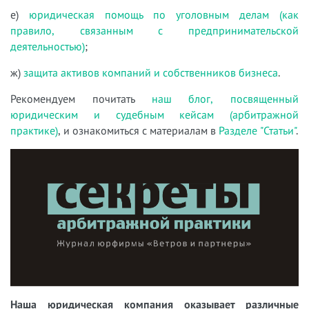
е)
юридическая помощь по уголовным делам (как
правило, связанным с предпринимательской
деятельностью)
;
ж)
защита активов компаний и собственников бизнеса
.
Рекомендуем почитать
наш блог, посвященный
юридическим и судебным кейсам (арбитражной
практике)
, и ознакомиться с материалам в
Разделе "Статьи"
.
Наша юридическая компания оказывает различные