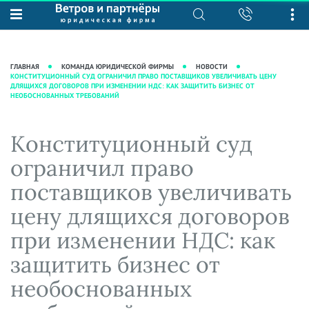
О нас
Юридические услуги
База знаний
Журнал "Секреты арбитражной
Подробнее о нас
Ведение судебных дел
ГЛАВНАЯ
КОМАНДА ЮРИДИЧЕСКОЙ ФИРМЫ
НОВОСТИ
практики"
КОНСТИТУЦИОННЫЙ СУД ОГРАНИЧИЛ ПРАВО ПОСТАВЩИКОВ УВЕЛИЧИВАТЬ ЦЕНУ
Рекомендации
Интеллектуальная собственность
ДЛЯЩИХСЯ ДОГОВОРОВ ПРИ ИЗМЕНЕНИИ НДС: КАК ЗАЩИТИТЬ БИЗНЕС ОТ
Статьи
НЕОБОСНОВАННЫХ ТРЕБОВАНИЙ
Награды и рейтинги
Корпоративная практика
Новости
Преимущества юридической
Налоговая практика
Конституционный суд
фирмы
Аудиоподкасты
Сопровождение бизнеса
ограничил право
Кейсы
Видеоподкасты
Ведение уголовных дел
поставщиков увеличивать
Вакансии
Справочная
Защита активов
Вопросы-ответы
цену длящихся договоров
Ведение дел о банкротстве
Вебинары и семинары
при изменении НДС: как
Прямые эфиры
защитить бизнес от
необоснованных