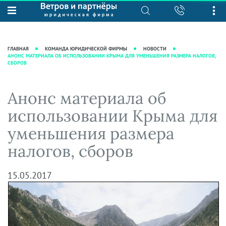
О нас
Юридические услуги
База знаний
Журнал "Секреты арбитражной
Подробнее о нас
Ведение судебных дел
ГЛАВНАЯ
КОМАНДА ЮРИДИЧЕСКОЙ ФИРМЫ
НОВОСТИ
практики"
АНОНС МАТЕРИАЛА ОБ ИСПОЛЬЗОВАНИИ КРЫМА ДЛЯ УМЕНЬШЕНИЯ РАЗМЕРА НАЛОГОВ,
Рекомендации
Интеллектуальная собственность
СБОРОВ
Статьи
Награды и рейтинги
Корпоративная практика
Новости
Преимущества юридической
Налоговая практика
Анонс материала об
фирмы
Аудиоподкасты
Сопровождение бизнеса
использовании Крыма для
Кейсы
Видеоподкасты
Ведение уголовных дел
уменьшения размера
Вакансии
Справочная
Защита активов
налогов, сборов
Вопросы-ответы
Ведение дел о банкротстве
Вебинары и семинары
15.05.2017
Прямые эфиры