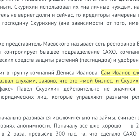
деньги, Скурихин использовал их «на личные нужды», н
ль не вернет долги и сейчас, то кредиторы намерены 
господину Скурихину (вне зависимости от того, име
 представитель Маевского называет сеть ресторанов 
я контролирует бывшее подразделение САХО, компа
ких средств защиты растений (пестицидов) и удобрен
дит в группу компаний Дениса Иванова.
Сам Иванов сл
азвал слухами, заявив, что это «мой бизнес, и Скури
акс» Павел Скурихин действительно не значится
 юридических лиц, которые управляют разными ре
ачально развивался исключительно на займы, считает 
словиях анонимности. Поначалу все шло хорошо — в 
в 2 раза, превысив 300 тыс. га, что сделало САХО