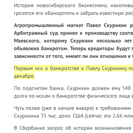
История новосибирского бизнесмена, накопив
грозятся его обанкротить и забрать известную ре
Агропромышленный магнат Павел Скурихин ри
Арбитражный суд принял к производству соот
Маевского, которому Скурихин несколько ле
объявлена банкротом. Теперь кредиторы будут 
зависимости от того, имеют ли они отношения к 
Первым иск о банкротстве к Павлу Скурихину 
декабря.
По подсчетам банка, Скурихин должен ему 348
долга по искам о банкротстве физического лица 
Чуть позже (уже в начале января) к требования
Скурихина 35 тыс. долл. США (сейчас это 2,66 млн
В Сбербанке запрос об истории возникновения