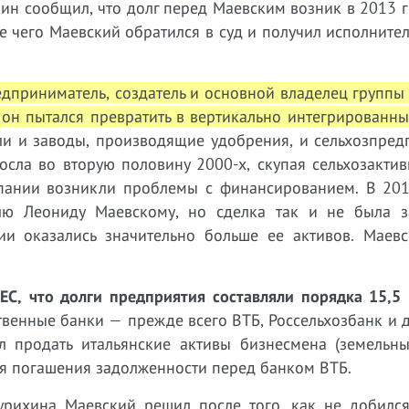
ин сообщил, что долг перед Маевским возник в 2013 г
е чего Маевский обратился в суд и получил исполните
дприниматель, создатель и основной владелец группы
 он пытался превратить в вертикально интегрированн
и и заводы, производящие удобрения, и сельхозпредп
осла во вторую половину 2000-х, скупая сельхозакти
мпании возникли проблемы с финансированием. В 201
ю Леониду Маевскому, но сделка так и не была з
ии оказались значительно больше ее активов. Маевс
ЕС, что долги предприятия составляли порядка 15,5 
венные банки — прежде всего ВТБ, Россельхозбанк и 
 продать итальянские активы бизнесмена (земельны
ля погашения задолженности перед банком ВТБ.
курихина Маевский решил после того, как не добился