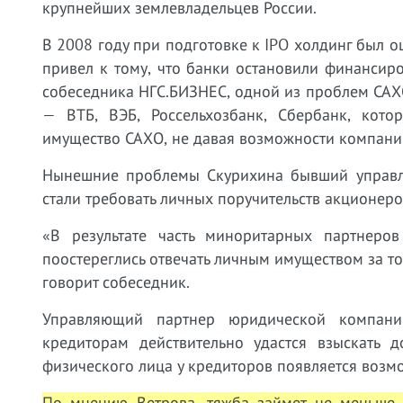
крупнейших землевладельцев России.
В 2008 году при подготовке к IPO холдинг был о
привел к тому, что банки остановили финанси
собеседника НГС.БИЗНЕС, одной из проблем САХО
— ВТБ, ВЭБ, Россельхозбанк, Сбербанк, кото
имущество САХО, не давая возможности компании
Нынешние проблемы Скурихина бывший управле
стали требовать личных поручительств акционер
«В результате часть миноритарных партнер
поостереглись отвечать личным имуществом за то
говорит собеседник.
Управляющий партнер юридической компан
кредиторам действительно удастся взыскать д
физического лица у кредиторов появляется возм
По мнению Ветрова, тяжба займет не меньше г