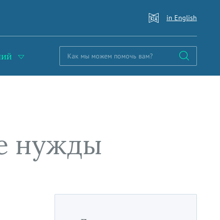
in English
ний
е нужды