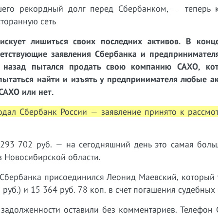
шего рекордный долг перед Сбербанком, — теперь 
сторанную сеть
скует лишиться своих последних активов. В конц
ветствующие заявления Сбербанка и предпринимател
т назад пытался продать свою компанию САХО, ко
пытаться найти и изъять у предпринимателя любые ак
САХО или нет.
подал Сбербанк России — заявление принято к рассмо
 293 702 руб. — на сегодняшний день это самая боль
в Новосибирской области.
м Сбербанка присоединился Леонид Маевский, который 
 руб.) и 15 364 руб. 78 коп. в счет погашения судебных
 задолженности оставили без комментариев. Телефон 