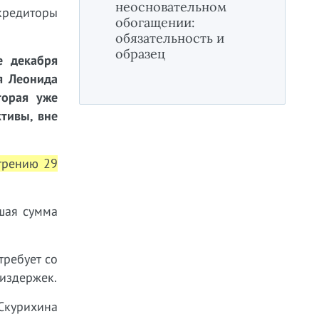
неосновательном
кредиторы
обогащении:
обязательность и
образец
е декабря
я Леонида
торая уже
тивы, вне
трению 29
шая сумма
требует со
 издержек.
Скурихина