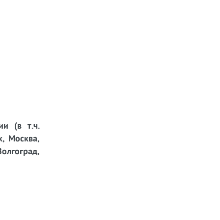
и (в т.ч.
к, Москва,
Волгоград,