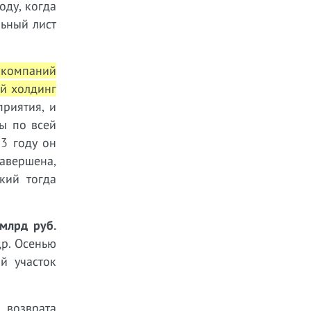
оду, когда
льный лист
 компаний
ый холдинг
риятия, и
вы по всей
3 году он
авершена,
кий тогда
млрд руб.
др. Осенью
й участок
 возврата