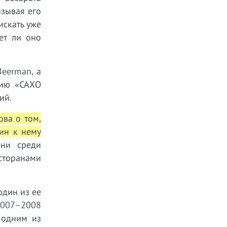
азывая его
искать уже
ет ли оно
Beerman, а
нию «САХО
ий.
ова о том,
хин к нему
 ни среди
сторанами
один из ее
2007–2008
 одним из