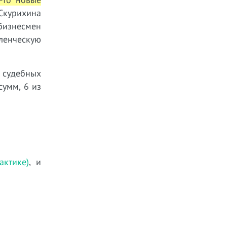
 Скурихина
 бизнесмен
ленческую
 судебных
сумм, 6 из
ктике)
, и