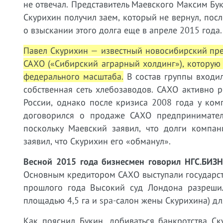
не отвечал. Представитель Маевского Максим Бук
Скурихин получил заем, который не вернул, посл
о взыскании этого долга еще в апреле 2015 года.
Павел Скурихин — известный новосибирский пре
САХО («Сибирский аграрный холдинг»), которую
федерального масштаба.
В состав группы входил
собственная сеть хлебозаводов. САХО активно р
России, однако после кризиса 2008 года у ко
договорился о продаже САХО предпринимател
поскольку Маевский заявил, что долги компан
заявил, что Скурихин его «обманул».
Весной 2015 года бизнесмен говорил НГС.БИЗН
Основным кредитором САХО выступали государст
прошлого года Высокий суд Лондона разрешил
площадью 4,5 га и spa-салон жены Скурихина) д
Как пояснил Букин, добиваться банкротства С