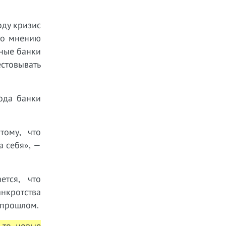
оду кризис
По мнению
нные банки
стовывать
ода банки
тому, что
а себя», —
ется, что
нкротства
 прошлом.
-то новые