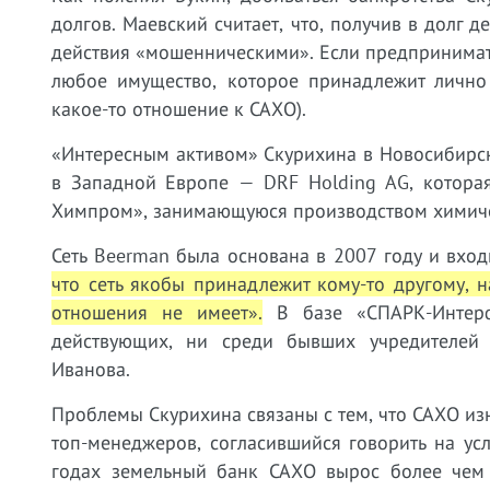
долгов. Маевский считает, что, получив в долг 
действия «мошенническими». Если предпринимате
любое имущество, которое принадлежит лично 
какое-то отношение к САХО).
«Интересным активом» Скурихина в Новосибирске
в Западной Европе — DRF Holding AG, котора
Химпром», занимающуюся производством химичес
Сеть Beerman была основана в 2007 году и вхо
что сеть якобы принадлежит кому-то другому, н
отношения не имеет».
В базе «СПАРК-Интерф
действующих, ни среди бывших учредителей
Иванова.
Проблемы Скурихина связаны с тем, что САХО изн
топ-менеджеров, согласившийся говорить на у
годах земельный банк САХО вырос более чем 