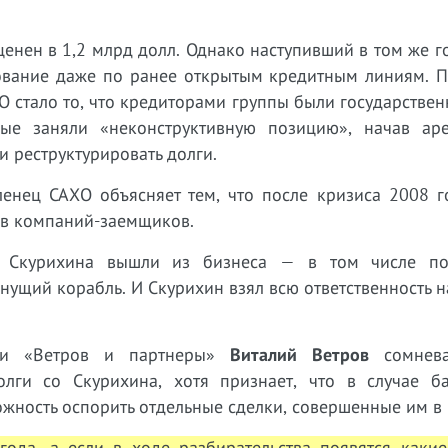
ценен в 1,2 млрд долл. Однако наступивший в том же г
рование даже по ранее открытым кредитным линиям. 
 стало то, что кредиторами группы были государстве
рые заняли «неконструктивную позицию», начав аре
 реструктурировать долги.
нец САХО объясняет тем, что после кризиса 2008 г
ов компаний-заемщиков.
ов Скурихина вышли из бизнеса — в том числе по
нущий корабль. И Скурихин взял всю ответственность н
ии «Ветров и партнеры»
Виталий Ветров
сомнева
олги со Скурихина, хотя признает, что в случае ба
ожность оспорить отдельные сделки, совершенные им в
ода, а если в ходе разбирательства появятся какие