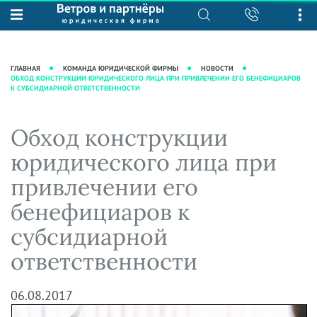
О нас
Юридические услуги
База знаний
Журнал "Секреты арбитражной
Подробнее о нас
Ведение судебных дел
ГЛАВНАЯ
КОМАНДА ЮРИДИЧЕСКОЙ ФИРМЫ
НОВОСТИ
практики"
ОБХОД КОНСТРУКЦИИ ЮРИДИЧЕСКОГО ЛИЦА ПРИ ПРИВЛЕЧЕНИИ ЕГО БЕНЕФИЦИАРОВ
Рекомендации
Интеллектуальная собственность
К СУБСИДИАРНОЙ ОТВЕТСТВЕННОСТИ
Статьи
Награды и рейтинги
Корпоративная практика
Новости
Преимущества юридической
Налоговая практика
Обход конструкции
фирмы
Аудиоподкасты
Сопровождение бизнеса
юридического лица при
Кейсы
Видеоподкасты
Ведение уголовных дел
привлечении его
Вакансии
Справочная
Защита активов
бенефициаров к
Вопросы-ответы
Ведение дел о банкротстве
субсидиарной
Вебинары и семинары
ответственности
Прямые эфиры
06.08.2017