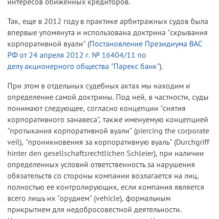
интересов обиженных кредиторов.
Так, еще в 2012 году в практике арбитражных судов была
впервые упомянута и использована доктрина "скрывания
корпоративной вуали" (
Постановление Президиума ВАС
РФ от 24 апреля 2012 г. № 16404/11 по
делу акционерного общества "Парекс банк"
).
При этом в отдельных судебных актах мы находим и
определение самой доктрины. Под ней, в частности, суды
понимают следующее, согласно концепции "снятия
корпоративного занавеса", также именуемую концепцией
"протыкания корпоративной вуали" (piercing the corporate
veil), "проникновения за корпоративную вуаль" (Durchgriff
hinter den gesellschaftsrechtlichen Schleier), при наличии
определенных условий ответственность за нарушения
обязательств со стороны компании возлагается на лиц,
полностью ее контролирующих, если компания является
всего лишь их "орудием" (vehicle), формальным
прикрытием для недобросовестной деятельности.