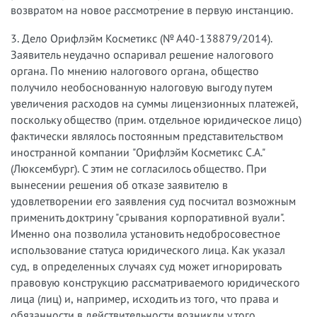
возвратом на новое рассмотрение в первую инстанцию.
3. Дело Орифлэйм Косметикс (№ А40-138879/2014).
Заявитель неудачно оспаривал решение налогового
органа. По мнению налогового органа, общество
получило необоснованную налоговую выгоду путем
увеличения расходов на суммы лицензионных платежей,
поскольку общество (прим. отдельное юридическое лицо)
фактически являлось постоянным представительством
иностранной компании "Орифлэйм Косметикс С.А."
(Люксембург). С этим не согласилось общество. При
вынесении решения об отказе заявителю в
удовлетворении его заявления суд посчитал возможным
применить доктрину "срывания корпоративной вуали".
Именно она позволила установить недобросовестное
использование статуса юридического лица. Как указал
суд, в определенных случаях суд может игнорировать
правовую конструкцию рассматриваемого юридического
лица (лиц) и, например, исходить из того, что права и
обязанности в действительности возникли у того