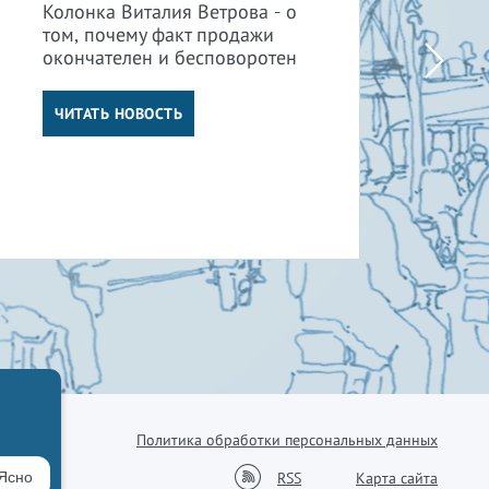
су
Колонка Виталия Ветрова - о
от
том, почему факт продажи
окончателен и бесповоротен
Кол
том
от 
ЧИТАТЬ НОВОСТЬ
су
отв
Ч
Политика обработки персональных данных
38-76
RSS
Ясно
Карта сайта