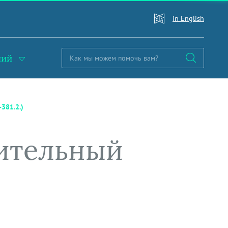
in English
ний
381.2.)
чительный