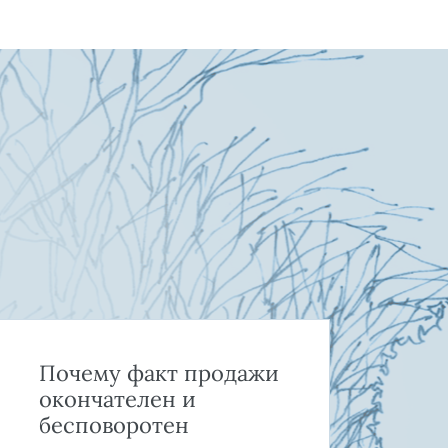
Почему факт продажи
Ка
окончателен и
и 
бесповоротен
пр