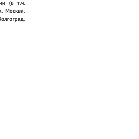
и (в т.ч.
к, Москва,
Волгоград,