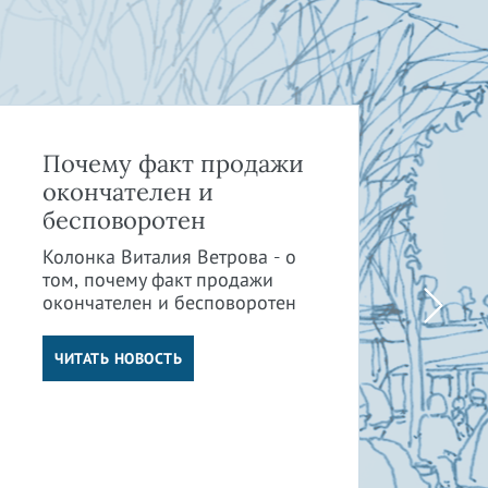
Почему факт продажи
Ка
окончателен и
и 
бесповоротен
пр
су
Колонка Виталия Ветрова - о
от
том, почему факт продажи
окончателен и бесповоротен
Кол
том
от 
ЧИТАТЬ НОВОСТЬ
су
отв
Ч