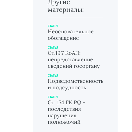
Другие
материалы:
СТАТЬЯ
Неосновательное
обогащение
СТАТЬЯ
Ст.19.7 КоАП:
непредставление
сведений госоргану
СТАТЬЯ
Подведомственность
и подсудность
СТАТЬЯ
Ст. 174 ГК РФ -
последствия
нарушения
полномочий