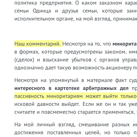
политика предприятия. О каком заказном хара
семьи Одинца и друзья семьи, которые зан
исполнительном органе, на мой взгляд, принима
Наш комментарий.
Несмотря на то, что
минорита
в формах, которые предусмотрены законом, им
(сделок) и взыскание убытков с органов упра
однозначно дает такую возможность акционеру п
Несмотря на упомянутый в материале факт су
интересного в картотеке арбитражных дел
пр
пассивность миноритариям может выйти тольк
исковой давности выйдет. Если же он и так уже
считаете и повсмеместно старается применяться,
На мой личный взгляд, смешивание разных ин
достижения поставленных целей, но только 