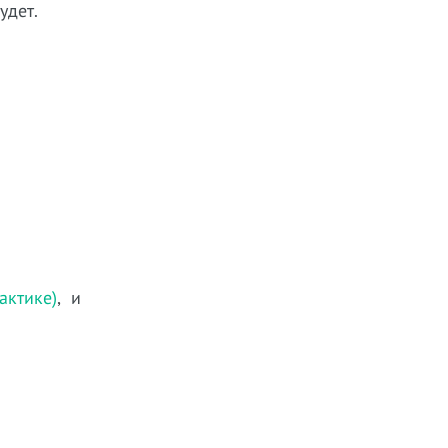
будет.
ктике)
, и