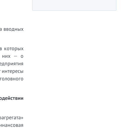
ра вводных
в которых
з них — о
едприятия
 интересы
головного
одействии
агрегата»
финансовая