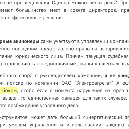
ктере преследования Одинца можно вести речь? Про
имают большинство мест в совете директоров, пр
ют неэффективные решения.
рные акционеры
сами участвуют в управлении компан
енно последним предоставлено право на оспаривание
вления юридического лица. Причем текущая судебная
о отношению как к единоличным, тка ки коллегиальны
дебного спора с руководителем компании,
я не увид
и поиске по компании ОАО "Электроагрегат". А есл
о боком
, особо если с момента нарушения их прав т
 вышел, то единственная панацея для таких случаев,
 это возбуждение уголовного дела.
струментов может дать больший синергетический э
при умелом управлении и использовании каждого 