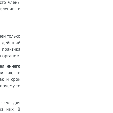
сто члены
авлении и
ией только
 действий
 практика
м органом.
ел ничего
и так, то
ак и срок
 почему-то
ффект для
из них. В