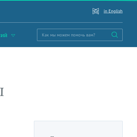
in English
ний
ы