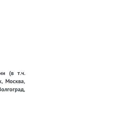
и (в т.ч.
к, Москва,
Волгоград,