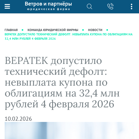
О нас
Юридические услуги
База знаний
Журнал "Секреты арбитражной
Подробнее о нас
Ведение судебных дел
ГЛАВНАЯ
КОМАНДА ЮРИДИЧЕСКОЙ ФИРМЫ
НОВОСТИ
практики"
ВЕРАТЕК ДОПУСТИЛО ТЕХНИЧЕСКИЙ ДЕФОЛТ: НЕВЫПЛАТА КУПОНА ПО ОБЛИГАЦИЯМ НА
Рекомендации
Интеллектуальная собственность
32,4 МЛН РУБЛЕЙ 4 ФЕВРАЛЯ 2026
Статьи
Награды и рейтинги
Корпоративная практика
Новости
Преимущества юридической
Налоговая практика
ВЕРАТЕК допустило
фирмы
Аудиоподкасты
Сопровождение бизнеса
технический дефолт:
Кейсы
Видеоподкасты
Ведение уголовных дел
невыплата купона по
Вакансии
Справочная
Защита активов
облигациям на 32,4 млн
Вопросы-ответы
Ведение дел о банкротстве
рублей 4 февраля 2026
Вебинары и семинары
Прямые эфиры
10.02.2026