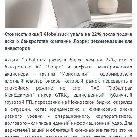
Стоимость акций Globaltruck упала на 22% после подачи
иска о банкротстве компании Лорри: рекомендации для
инвесторов
Акции Globaltruck рухнули более чем на 22%, иск о
банкротстве АО "Лорри" и дефолты мажоритарного
акционера - группы "Монополия" - сформировали
плотный кластер рисков, который рынок переварить в
спокойном режиме не смог. ПАО "Глобалтрак
Менеджмент" (тикер GTRK), единственный публичный
грузовой FTL-перевозчик на Московской бирже, оказался
в ситуации, когда юридические и финансовые риски
разного уровня - операционного, корпоративного,
долгового - слились в единый информационный удар. Для
держателей акций и облигаций смежных эмитентов это не
просто ценовое движение: за ним стоит системный