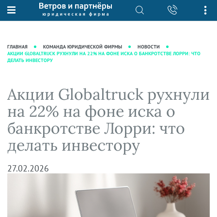
О нас
Юридические услуги
База знаний
Журнал "Секреты арбитражной
Подробнее о нас
Ведение судебных дел
ГЛАВНАЯ
КОМАНДА ЮРИДИЧЕСКОЙ ФИРМЫ
НОВОСТИ
практики"
АКЦИИ GLOBALTRUCK РУХНУЛИ НА 22% НА ФОНЕ ИСКА О БАНКРОТСТВЕ ЛОРРИ: ЧТО
Рекомендации
Интеллектуальная собственность
ДЕЛАТЬ ИНВЕСТОРУ
Статьи
Награды и рейтинги
Корпоративная практика
Новости
Преимущества юридической
Налоговая практика
Акции Globaltruck рухнули
фирмы
Аудиоподкасты
Сопровождение бизнеса
на 22% на фоне иска о
Кейсы
Видеоподкасты
Ведение уголовных дел
банкротстве Лорри: что
Вакансии
Справочная
Защита активов
делать инвестору
Вопросы-ответы
Ведение дел о банкротстве
Вебинары и семинары
27.02.2026
Прямые эфиры