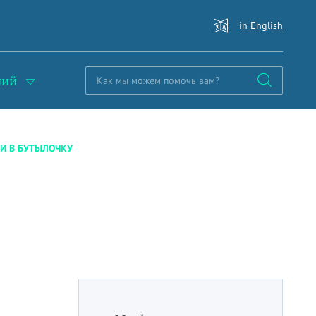
in English
ний
И В БУТЫЛОЧКУ