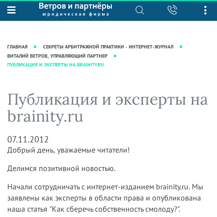
О нас
Юридические услуги
База знаний
Журнал "Секреты арбитражной
Подробнее о нас
Ведение судебных дел
ГЛАВНАЯ
СЕКРЕТЫ АРБИТРАЖНОЙ ПРАКТИКИ - ИНТЕРНЕТ-ЖУРНАЛ
практики"
Рекомендации
Интеллектуальная собственность
ВИТАЛИЙ ВЕТРОВ, УПРАВЛЯЮЩИЙ ПАРТНЕР
ПУБЛИКАЦИЯ И ЭКСПЕРТЫ НА BRAINITY.RU
Статьи
Награды и рейтинги
Корпоративная практика
Новости
Преимущества юридической
Налоговая практика
Публикация и эксперты на
фирмы
Аудиоподкасты
Сопровождение бизнеса
brainity.ru
Кейсы
Видеоподкасты
Ведение уголовных дел
Вакансии
Справочная
Защита активов
07.11.2012
Вопросы-ответы
Добрый день, уважаемые читатели!
Ведение дел о банкротстве
Вебинары и семинары
Делимся позитивной новостью.
Прямые эфиры
Начали сотрудничать с интернет-изданием brainity.ru. Мы
заявлены как эксперты в области права и опубликована
наша статья "Как сберечь собственность смолоду?".